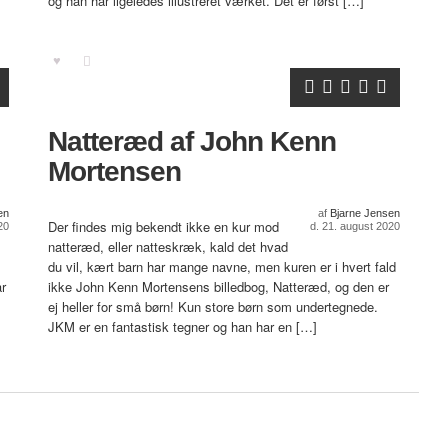
og han har ligeledes illustreret værket. Det er først […]
Natteræd af John Kenn
Mortensen
en
af
Bjarne Jensen
Der findes mig bekendt ikke en kur mod
20
d. 21. august 2020
natteræd, eller natteskræk, kald det hvad
du vil, kært barn har mange navne, men kuren er i hvert fald
ar
ikke John Kenn Mortensens billedbog, Natteræd, og den er
ej heller for små børn! Kun store børn som undertegnede.
JKM er en fantastisk tegner og han har en […]