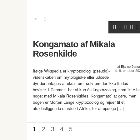
Kongamato af Mikala
Rosenkilde
af
Bjarne Jens
Ifølge Wikipedia er kryptozoologi (pseudo)-
d. 9. oktober 20
videnskaben om mytologiske eller uddøde
dyr der antages at eksistere, selv om der ikke findes
beviser. I Danmark har vi kun én kryptozoolog, som ikke h
noget med Mikala Rosenkildes ’Kongamato’ at gøre, men i
bogen er Morten Lange kryptozoolog og rejser til et
afsidesliggende område i Afrika, for at opsøge […]
1
2
3
4
5