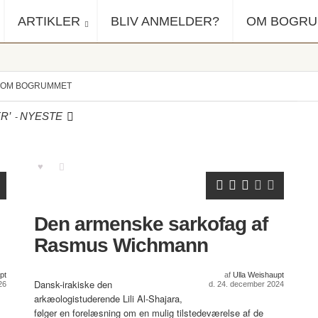
ARTIKLER
BLIV ANMELDER?
OM BOGR
OM BOGRUMMET
-
R’
NYESTE
Den armenske sarkofag af
Rasmus Wichmann
pt
af
Ulla Weishaupt
Dansk-irakiske den
26
d. 24. december 2024
arkæologistuderende Lili Al-Shajara,
følger en forelæsning om en mulig tilstedeværelse af de