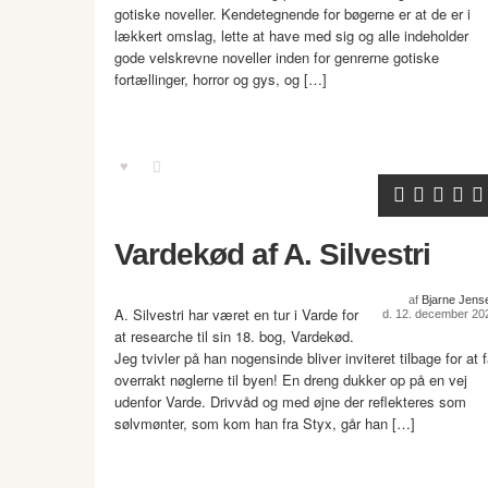
gotiske noveller. Kendetegnende for bøgerne er at de er i
lækkert omslag, lette at have med sig og alle indeholder
gode velskrevne noveller inden for genrerne gotiske
fortællinger, horror og gys, og […]
Vardekød af A. Silvestri
af
Bjarne Jens
A. Silvestri har været en tur i Varde for
d. 12. december 20
at researche til sin 18. bog, Vardekød.
Jeg tvivler på han nogensinde bliver inviteret tilbage for at 
overrakt nøglerne til byen! En dreng dukker op på en vej
udenfor Varde. Drivvåd og med øjne der reflekteres som
sølvmønter, som kom han fra Styx, går han […]