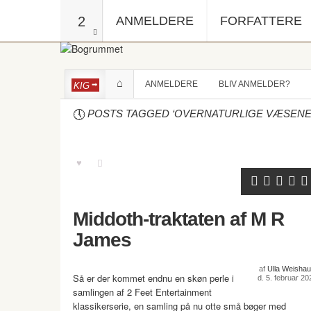
2
ANMELDERE
FORFATTERE
ANMELDERE
BLIV ANMELDER?
KIG
POSTS TAGGED ‘OVERNATURLIGE VÆSENE
Middoth-traktaten af M R
James
af
Ulla Weishau
Så er der kommet endnu en skøn perle i
d. 5. februar 20
samlingen af 2 Feet Entertainment
klassikerserie, en samling på nu otte små bøger med