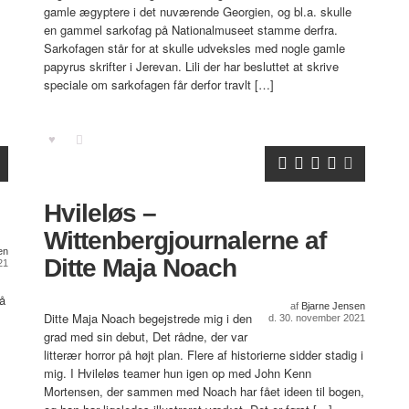
gamle ægyptere i det nuværende Georgien, og bl.a. skulle
en gammel sarkofag på Nationalmuseet stamme derfra.
Sarkofagen står for at skulle udveksles med nogle gamle
papyrus skrifter i Jerevan. Lili der har besluttet at skrive
speciale om sarkofagen får derfor travlt […]
Hvileløs –
Wittenbergjournalerne af
en
Ditte Maja Noach
21
få
af
Bjarne Jensen
Ditte Maja Noach begejstrede mig i den
d. 30. november 2021
grad med sin debut, Det rådne, der var
litterær horror på højt plan. Flere af historierne sidder stadig i
mig. I Hvileløs teamer hun igen op med John Kenn
Mortensen, der sammen med Noach har fået ideen til bogen,