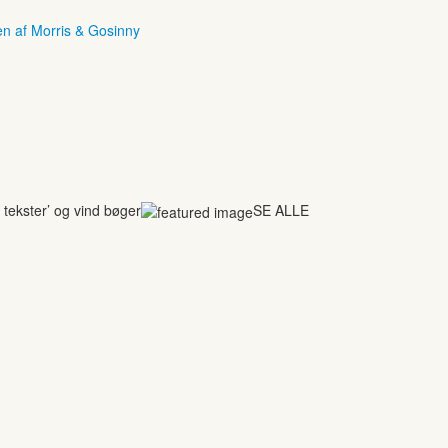
en af Morris & Gosinny
tekster’ og vind bøger
SE ALLE