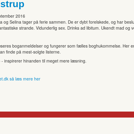
strup
eptember 2016
 og Selina tager på ferie sammen. De er dybt forelskede, og har beslutt
antastiske strande. Vidunderlig sex. Drinks ad libitum. Ukendt mad og 
seres boganmeldelser og fungerer som fælles boghukommelse. Her er de
kan finde på mest-solgte listerne.
b - inspirerer hinanden til meget mere læsning.
et.dk så læs mere her