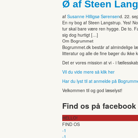
Ø af Steen Lang
af
Susanne Hilligsø Sørensen
d. 22. s
En ny bog af Steen Langstrup. Yes! Noa
tur skal bare være ren hygge. De to. F
sig dog hurtigt […]
Om Bogrummet
Bogrummet.dk består af almindelige læ
litteratur og alle de fine bøger du ikke 
Det er vores mission at vi - i fællesska
Vil du vide mere så klik her
Har du lyst til at anmelde på Bogrumm
Velkommen til og god læselyst!
Find os på facebook
HELLO!
FIND OS
-1
-1