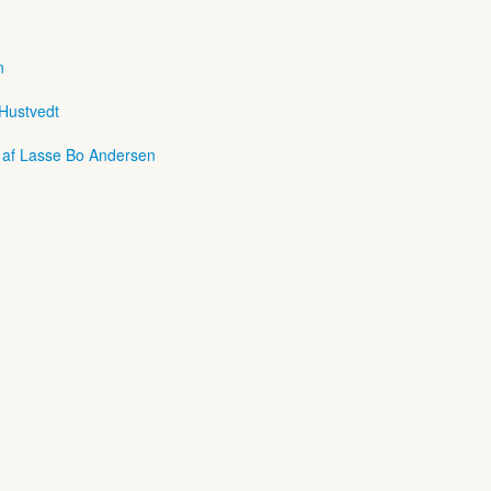
n
 Hustvedt
r af Lasse Bo Andersen