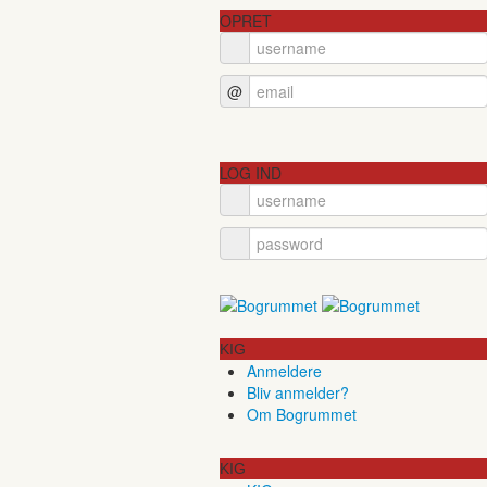
OPRET
@
LOG IND
KIG
Anmeldere
Bliv anmelder?
Om Bogrummet
KIG