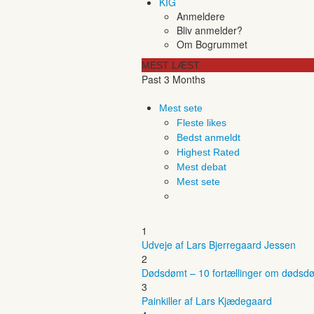
KIG
Anmeldere
Bliv anmelder?
Om Bogrummet
MEST LÆST
Past 3 Months
Mest sete
Fleste likes
Bedst anmeldt
Highest Rated
Mest debat
Mest sete
1
Udveje af Lars Bjerregaard Jessen
2
Dødsdømt – 10 fortællinger om dødsdø
3
Painkiller af Lars Kjædegaard