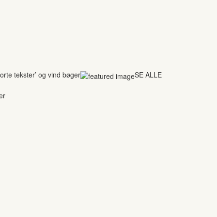
rte tekster’ og vind bøger
SE ALLE
er