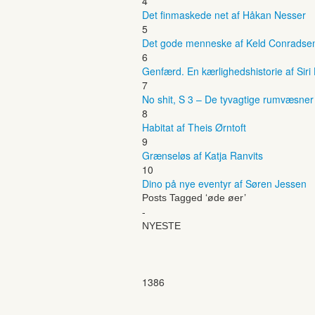
4
Det finmaskede net af Håkan Nesser
5
Det gode menneske af Keld Conradse
6
Genfærd. En kærlighedshistorie af Siri
7
No shit, S 3 – De tyvagtige rumvæsne
8
Habitat af Theis Ørntoft
9
Grænseløs af Katja Ranvits
10
Dino på nye eventyr af Søren Jessen
Posts Tagged ‘øde øer’
-
NYESTE
1386