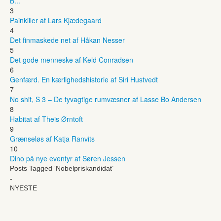
B...
3
Painkiller af Lars Kjædegaard
4
Det finmaskede net af Håkan Nesser
5
Det gode menneske af Keld Conradsen
6
Genfærd. En kærlighedshistorie af Siri Hustvedt
7
No shit, S 3 – De tyvagtige rumvæsner af Lasse Bo Andersen
8
Habitat af Theis Ørntoft
9
Grænseløs af Katja Ranvits
10
Dino på nye eventyr af Søren Jessen
Posts Tagged ‘Nobelpriskandidat’
-
NYESTE