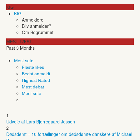
KIG
KIG
Anmeldere
Bliv anmelder?
Om Bogrummet
MEST LÆST
Past 3 Months
Mest sete
Fleste likes
Bedst anmeldt
Highest Rated
Mest debat
Mest sete
1
Udveje af Lars Bjerregaard Jessen
2
Dødsdømt – 10 fortællinger om dødsdømte danskere af Michael