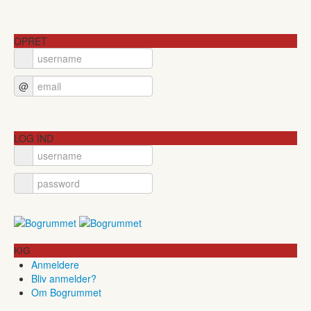
OPRET
@
LOG IND
KIG
Anmeldere
Bliv anmelder?
Om Bogrummet