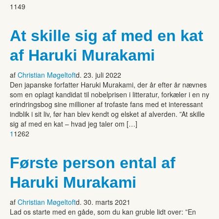
1149
At skille sig af med en kat
af Haruki Murakami
af
Christian Møgeltoft
d. 23. juli 2022
Den japanske forfatter Haruki Murakami, der år efter år nævnes
som en oplagt kandidat til nobelprisen i litteratur, forkæler i en ny
erindringsbog sine millioner af trofaste fans med et interessant
indblik i sit liv, før han blev kendt og elsket af alverden. ”At skille
sig af med en kat – hvad jeg taler om […]
1
1262
Første person ental af
Haruki Murakami
af
Christian Møgeltoft
d. 30. marts 2021
Lad os starte med en gåde, som du kan gruble lidt over: ”En