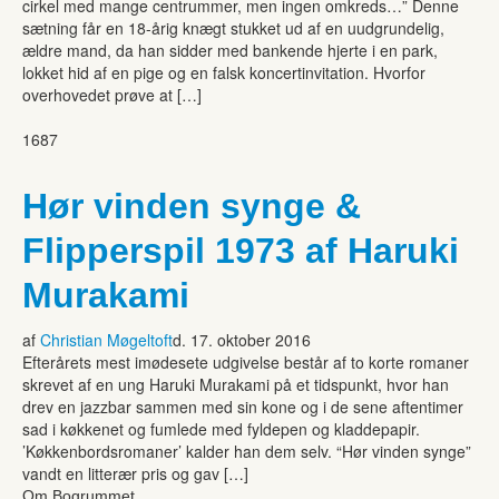
cirkel med mange centrummer, men ingen omkreds…” Denne
sætning får en 18-årig knægt stukket ud af en uudgrundelig,
ældre mand, da han sidder med bankende hjerte i en park,
lokket hid af en pige og en falsk koncertinvitation. Hvorfor
overhovedet prøve at […]
1687
Hør vinden synge &
Flipperspil 1973 af Haruki
Murakami
af
Christian Møgeltoft
d. 17. oktober 2016
Efterårets mest imødesete udgivelse består af to korte romaner
skrevet af en ung Haruki Murakami på et tidspunkt, hvor han
drev en jazzbar sammen med sin kone og i de sene aftentimer
sad i køkkenet og fumlede med fyldepen og kladdepapir.
’Køkkenbordsromaner’ kalder han dem selv. “Hør vinden synge”
vandt en litterær pris og gav […]
Om Bogrummet