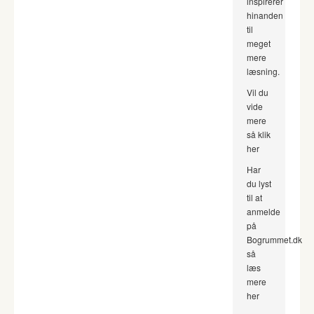
inspirerer
hinanden
til
meget
mere
læsning.
Vil du
vide
mere
så klik
her
Har
du lyst
til at
anmelde
på
Bogrummet.dk
så
læs
mere
her