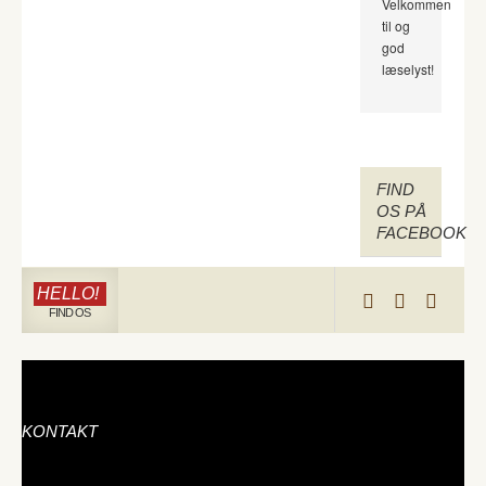
Velkommen
til og
god
læselyst!
FIND
OS PÅ
FACEBOOK
HELLO!
FIND OS
KONTAKT