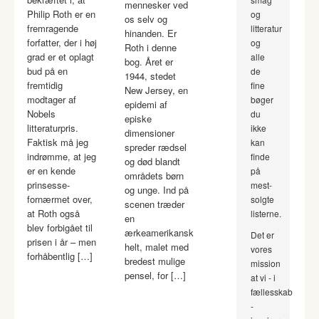
mennesker ved
Philip Roth er en
og
os selv og
fremragende
litteratur
hinanden. Er
forfatter, der i høj
og
Roth i denne
grad er et oplagt
alle
bog. Året er
bud på en
de
1944, stedet
fremtidig
fine
New Jersey, en
modtager af
bøger
epidemi af
Nobels
du
episke
litteraturpris.
ikke
dimensioner
Faktisk må jeg
kan
spreder rædsel
indrømme, at jeg
finde
og død blandt
er en kende
på
områdets børn
prinsesse-
mest-
og unge. Ind på
fornærmet over,
solgte
scenen træder
at Roth også
listerne.
en
blev forbigået til
ærkeamerikansk
Det er
prisen i år – men
helt, malet med
vores
forhåbentlig […]
bredest mulige
mission
pensel, for […]
at vi - i
fællesskab
-