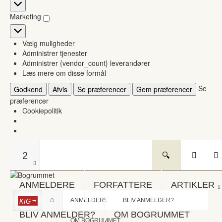
Statistikker
Marketing
Marketing
Vælg muligheder
Administrer tjenester
Administrer {vendor_count} leverandører
Læs mere om disse formål
Se
Godkend
Afvis
Se præferencer
Gem præferencer
præferencer
Cookiepolitik
2
ANMELDERE
FORFATTERE
ARTIKLER
ANMELDERE
BLIV ANMELDER?
KIG
BLIV ANMELDER?
OM BOGRUMMET
OM BOGRUMMET