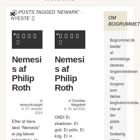
-
POSTS TAGGED ‘NEWARK’
OM
NYESTE
BOGRUMMET
Bogrummet.dk
består
af
Nemesi
Nemesi
almindelige
læseres
s af
s af
boganmeldelser
Philip
Philip
og
fungerer
Roth
Roth
som
fælles
af
af
Christian
boghukommelse.
newyorkcitygirl
Møgeltoft
Her er
d. 27. oktober
d. 25. juli 2011
2014
der
OND! Er
Efter at have
plads
skæbnen. Er
læst “Nemesis”
til
gud. Er polio. Er
er jeg blevet
forskellig
krig. Er vi
bekræftet i, at
smag