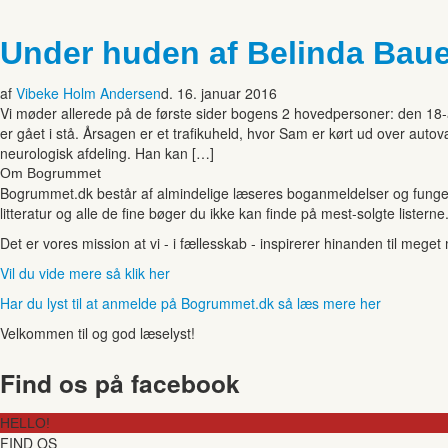
Under huden af Belinda Baue
af
Vibeke Holm Andersen
d. 16. januar 2016
Vi møder allerede på de første sider bogens 2 hovedpersoner: den 18
er gået i stå. Årsagen er et trafikuheld, hvor Sam er kørt ud over auto
neurologisk afdeling. Han kan […]
Om Bogrummet
Bogrummet.dk består af almindelige læseres boganmeldelser og funger
litteratur og alle de fine bøger du ikke kan finde på mest-solgte listerne
Det er vores mission at vi - i fællesskab - inspirerer hinanden til mege
Vil du vide mere så klik her
Har du lyst til at anmelde på Bogrummet.dk så læs mere her
Velkommen til og god læselyst!
Find os på facebook
HELLO!
FIND OS