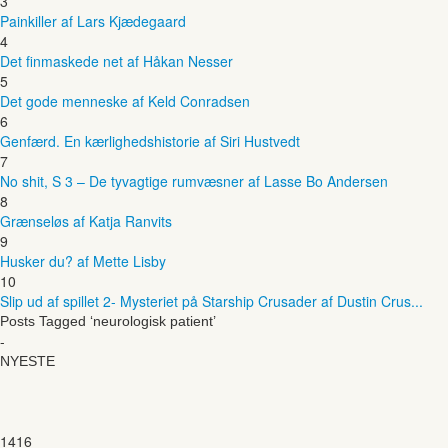
3
Painkiller af Lars Kjædegaard
4
Det finmaskede net af Håkan Nesser
5
Det gode menneske af Keld Conradsen
6
Genfærd. En kærlighedshistorie af Siri Hustvedt
7
No shit, S 3 – De tyvagtige rumvæsner af Lasse Bo Andersen
8
Grænseløs af Katja Ranvits
9
Husker du? af Mette Lisby
10
Slip ud af spillet 2- Mysteriet på Starship Crusader af Dustin Crus...
Posts Tagged ‘neurologisk patient’
-
NYESTE
1416