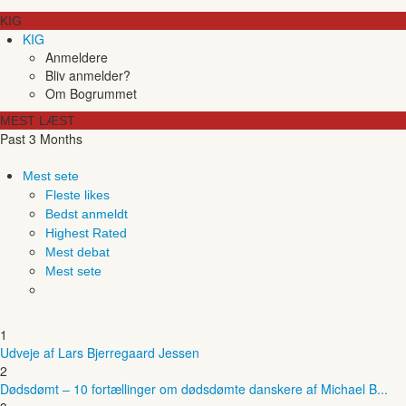
KIG
KIG
Anmeldere
Bliv anmelder?
Om Bogrummet
MEST LÆST
Past 3 Months
Mest sete
Fleste likes
Bedst anmeldt
Highest Rated
Mest debat
Mest sete
1
Udveje af Lars Bjerregaard Jessen
2
Dødsdømt – 10 fortællinger om dødsdømte danskere af Michael B...