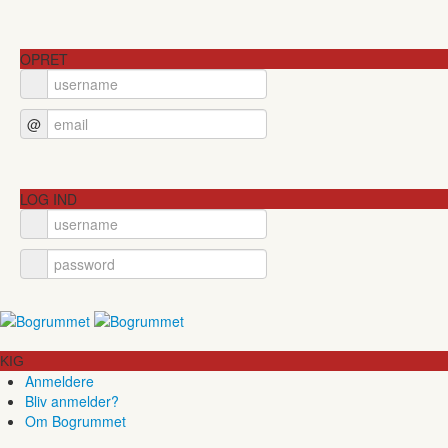
OPRET
@
LOG IND
KIG
Anmeldere
Bliv anmelder?
Om Bogrummet