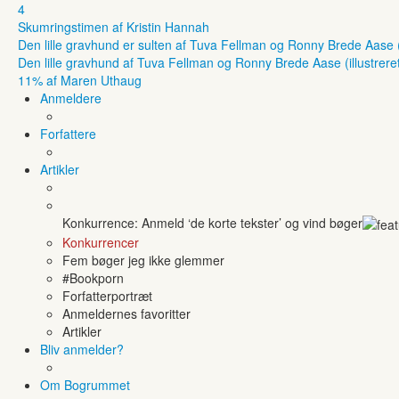
4
Skumringstimen af Kristin Hannah
Den lille gravhund er sulten af Tuva Fellman og Ronny Brede Aase (il
Den lille gravhund af Tuva Fellman og Ronny Brede Aase (illustreret
11% af Maren Uthaug
Anmeldere
Forfattere
Artikler
Konkurrence: Anmeld ‘de korte tekster’ og vind bøger
Konkurrencer
Fem bøger jeg ikke glemmer
#Bookporn
Forfatterportræt
Anmeldernes favoritter
Artikler
Bliv anmelder?
Om Bogrummet