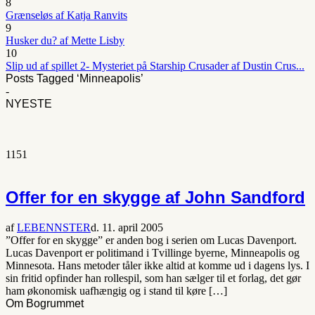
8
Grænseløs af Katja Ranvits
9
Husker du? af Mette Lisby
10
Slip ud af spillet 2- Mysteriet på Starship Crusader af Dustin Crus...
Posts Tagged ‘Minneapolis’
-
NYESTE
1151
Offer for en skygge af John Sandford
af
LEBENNSTER
d. 11. april 2005
”Offer for en skygge” er anden bog i serien om Lucas Davenport.
Lucas Davenport er politimand i Tvillinge byerne, Minneapolis og
Minnesota. Hans metoder tåler ikke altid at komme ud i dagens lys. I
sin fritid opfinder han rollespil, som han sælger til et forlag, det gør
ham økonomisk uafhængig og i stand til køre […]
Om Bogrummet