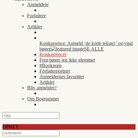
Anmeldere
Forfattere
Artikler
Konkurrence: Anmeld ‘de korte tekster’ og vind
bøger
SE ALLE
Konkurrencer
Fem bøger jeg ikke glemmer
#Bookporn
Forfatterportræt
Anmeldernes favoritter
Artikler
Bliv anmelder?
Om Bogrummet
OPRET