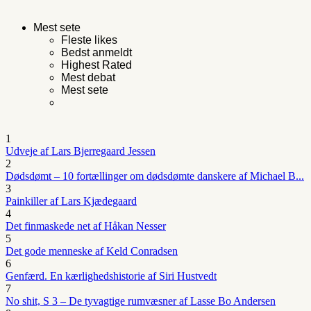
Mest sete
Fleste likes
Bedst anmeldt
Highest Rated
Mest debat
Mest sete
1
Udveje af Lars Bjerregaard Jessen
2
Dødsdømt – 10 fortællinger om dødsdømte danskere af Michael B...
3
Painkiller af Lars Kjædegaard
4
Det finmaskede net af Håkan Nesser
5
Det gode menneske af Keld Conradsen
6
Genfærd. En kærlighedshistorie af Siri Hustvedt
7
No shit, S 3 – De tyvagtige rumvæsner af Lasse Bo Andersen