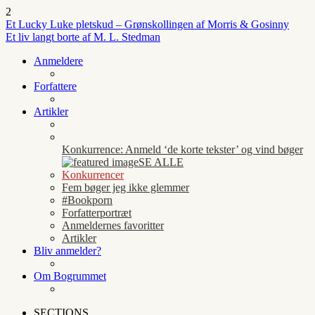
2
Et Lucky Luke pletskud – Grønskollingen af Morris & Gosinny
Et liv langt borte af M. L. Stedman
Anmeldere
Forfattere
Artikler
Konkurrence: Anmeld ‘de korte tekster’ og vind bøger
SE ALLE
Konkurrencer
Fem bøger jeg ikke glemmer
#Bookporn
Forfatterportræt
Anmeldernes favoritter
Artikler
Bliv anmelder?
Om Bogrummet
SECTIONS