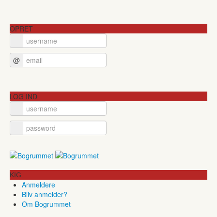
OPRET
@
LOG IND
KIG
Anmeldere
Bliv anmelder?
Om Bogrummet