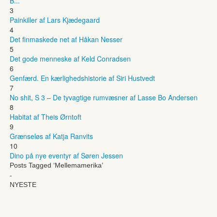
B...
3
Painkiller af Lars Kjædegaard
4
Det finmaskede net af Håkan Nesser
5
Det gode menneske af Keld Conradsen
6
Genfærd. En kærlighedshistorie af Siri Hustvedt
7
No shit, S 3 – De tyvagtige rumvæsner af Lasse Bo Andersen
8
Habitat af Theis Ørntoft
9
Grænseløs af Katja Ranvits
10
Dino på nye eventyr af Søren Jessen
Posts Tagged ‘Mellemamerika’
-
NYESTE