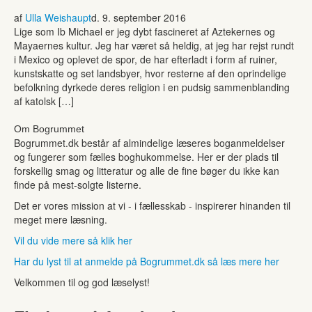
af
Ulla Weishaupt
d. 9. september 2016
Lige som Ib Michael er jeg dybt fascineret af Aztekernes og
Mayaernes kultur. Jeg har været så heldig, at jeg har rejst rundt
i Mexico og oplevet de spor, de har efterladt i form af ruiner,
kunstskatte og set landsbyer, hvor resterne af den oprindelige
befolkning dyrkede deres religion i en pudsig sammenblanding
af katolsk […]
Om Bogrummet
Bogrummet.dk består af almindelige læseres boganmeldelser
og fungerer som fælles boghukommelse. Her er der plads til
forskellig smag og litteratur og alle de fine bøger du ikke kan
finde på mest-solgte listerne.
Det er vores mission at vi - i fællesskab - inspirerer hinanden til
meget mere læsning.
Vil du vide mere så klik her
Har du lyst til at anmelde på Bogrummet.dk så læs mere her
Velkommen til og god læselyst!