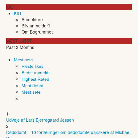
KIG
KIG
Anmeldere
Bliv anmelder?
Om Bogrummet
MEST LÆST
Past 3 Months
Mest sete
Fleste likes
Bedst anmeldt
Highest Rated
Mest debat
Mest sete
1
Udveje af Lars Bjerregaard Jessen
2
Dødsdømt – 10 fortællinger om dødsdømte danskere af Michael