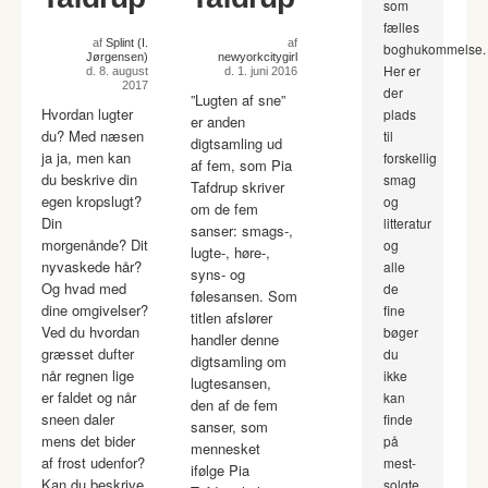
som
fælles
af
Splint (I.
af
boghukommelse.
Jørgensen)
newyorkcitygirl
Her er
d. 8. august
d. 1. juni 2016
2017
der
”Lugten af sne”
Hvordan lugter
plads
er anden
du? Med næsen
til
digtsamling ud
ja ja, men kan
forskellig
af fem, som Pia
du beskrive din
smag
Tafdrup skriver
egen kropslugt?
og
om de fem
Din
litteratur
sanser: smags-,
morgenånde? Dit
og
lugte-, høre-,
nyvaskede hår?
alle
syns- og
Og hvad med
de
følesansen. Som
dine omgivelser?
fine
titlen afslører
Ved du hvordan
bøger
handler denne
græsset dufter
du
digtsamling om
når regnen lige
ikke
lugtesansen,
er faldet og når
kan
den af de fem
sneen daler
finde
sanser, som
mens det bider
på
mennesket
af frost udenfor?
mest-
ifølge Pia
Kan du beskrive
solgte