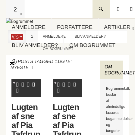
2
ANMELDERE
FORFATTERE
ARTIKLER
ANMELDERE
BLIV ANMELDER?
KIG
BLIV ANMELDER?
OM BOGRUMMET
OM BOGRUMMET
-
POSTS TAGGED ‘LUGTE’
OM
NYESTE
BOGRUMMET
Bogrummet.dk
består
af
Lugten
Lugten
almindelige
læseres
af sne
af sne
boganmeldelser
af Pia
af Pia
og
fungerer
Tafdrup
Tafdrup