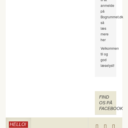
anmelde
på
Bogrummet.dk
så
læs
mere
her
Velkommen
til og
god
læselyst!
FIND
OS PÅ
FACEBOOK
HELLO!