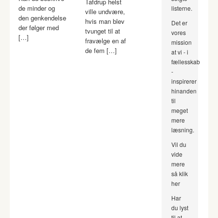
Tafdrup helst
de minder og
listerne.
ville undvære,
den genkendelse
hvis man blev
Det er
der følger med
tvunget til at
vores
[…]
fravælge en af
mission
de fem […]
at vi - i
fællesskab
-
inspirerer
hinanden
til
meget
mere
læsning.
Vil du
vide
mere
så klik
her
Har
du lyst
til at