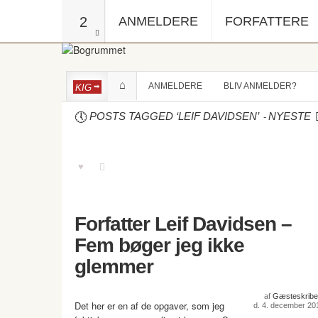
2
ANMELDERE
FORFATTERE
ANMELDERE
BLIV ANMELDER?
KIG
-
POSTS TAGGED ‘LEIF DAVIDSEN’
NYESTE
Forfatter Leif Davidsen –
Fem bøger jeg ikke
glemmer
af
Gæsteskribe
Det her er en af de opgaver, som jeg
d. 4. december 20