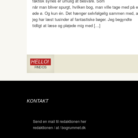
faktisk synes er umulig at besvare. Som
når man bliver spurgt, hvilken bog, man ville tage med på 
øde ø. Og kun én. Det hænger selvfølgelig sammen med, a
jeg har læst tusinder af fantastiske bøger. Jeg begyndte
tidligt at læse og pløjede mig med […]
HELLO!
FIND OS
KONTAKT
Send en mail til redaktionen her
redaktionen / at / bogrummet.dk