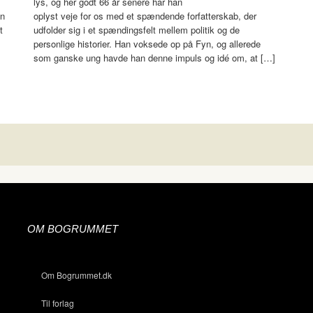
lys, og her godt 66 år senere har han
en
oplyst veje for os med et spændende forfatterskab, der
t
udfolder sig i et spændingsfelt mellem politik og de
personlige historier. Han voksede op på Fyn, og allerede
som ganske ung havde han denne impuls og idé om, at […]
OM BOGRUMMET
Om Bogrummet.dk
Til forlag