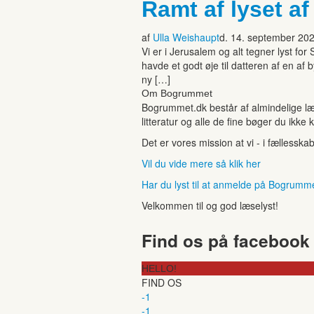
Ramt af lyset af
af
Ulla Weishaupt
d. 14. september 20
Vi er i Jerusalem og alt tegner lyst f
havde et godt øje til datteren af en 
ny […]
Om Bogrummet
Bogrummet.dk består af almindelige læ
litteratur og alle de fine bøger du ikke 
Det er vores mission at vi - i fællesska
Vil du vide mere så klik her
Har du lyst til at anmelde på Bogrumm
Velkommen til og god læselyst!
Find os på facebook
HELLO!
FIND OS
-1
-1