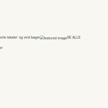
rte tekster’ og vind bøger
SE ALLE
er