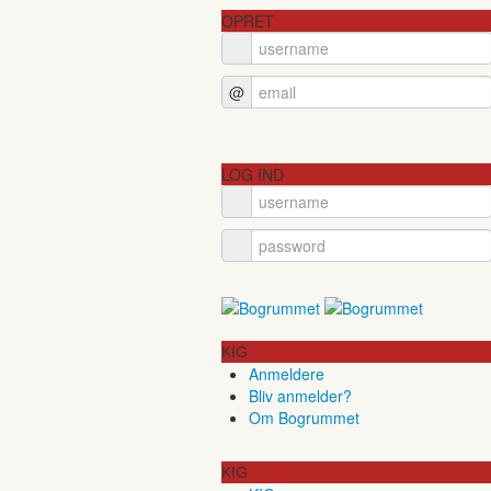
OPRET
@
LOG IND
KIG
Anmeldere
Bliv anmelder?
Om Bogrummet
KIG