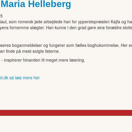
 Maria Helleberg
25
or Saul, som romersk jøde arbejdede han for ypperstepræsten Kajfa og h
af byens fornemme slægter. Han kunne i den grad gøre sine forældre st
seres boganmeldelser og fungerer som fælles boghukommelse. Her er de
kan finde på mest-solgte listerne.
b - inspirerer hinanden til meget mere læsning.
et.dk så læs mere her