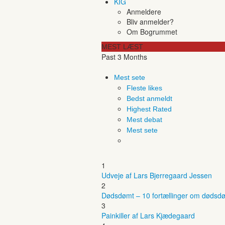
KIG
Anmeldere
Bliv anmelder?
Om Bogrummet
MEST LÆST
Past 3 Months
Mest sete
Fleste likes
Bedst anmeldt
Highest Rated
Mest debat
Mest sete
1
Udveje af Lars Bjerregaard Jessen
2
Dødsdømt – 10 fortællinger om dødsdø
3
Painkiller af Lars Kjædegaard