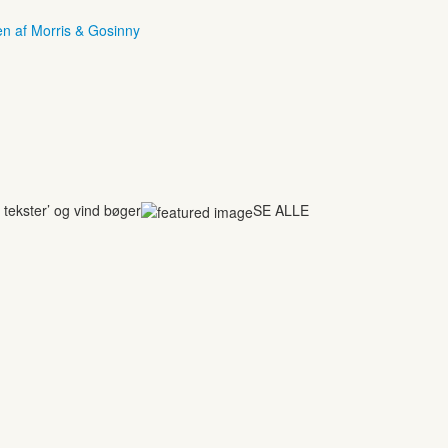
en af Morris & Gosinny
tekster’ og vind bøger
SE ALLE