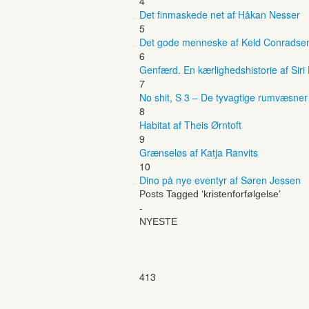
4
Det finmaskede net af Håkan Nesser
5
Det gode menneske af Keld Conradse
6
Genfærd. En kærlighedshistorie af Siri
7
No shit, S 3 – De tyvagtige rumvæsne
8
Habitat af Theis Ørntoft
9
Grænseløs af Katja Ranvits
10
Dino på nye eventyr af Søren Jessen
Posts Tagged ‘kristenforfølgelse’
-
NYESTE
413