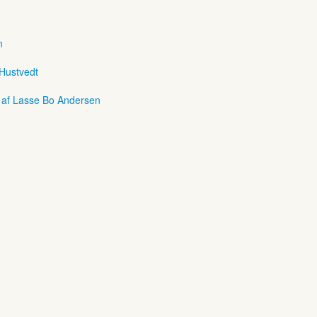
n
 Hustvedt
r af Lasse Bo Andersen