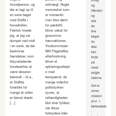
hovedperson, og
selvtægt. Nogle
og
der er lagt op til
mennesker som
litteratur
en serie bøger
er mistænkt,
og
med Staffe i
men ikke dømt
alle
hovedrollen.
for pædofili,
de
Faktisk troede
bliver udsat for
fine
jeg, at jeg var
grusomme
bøger
dumpet ned midt
hævnaktioner.
du
i en serie, da der
Vicekommisær
ikke
beskrives
Will Flagstaffes
kan
hændelser, som
efterforskning
finde
tilsyneladende
bliver et
på
forudsættes at
opklaringsarbejd
mest-
være læseren
e med
solgte
bekendt – bl.a.,
benspænd, da
listerne.
at Staffes
mange indenfor
Det er
forældre for
politistyrken
vores
mange år siden
synes, at
mission
er blevet dræbt
retfærdigheden
at vi - i
[…]
blot sker fyldest,
fællesskab
når disse
-
forbrydere lider