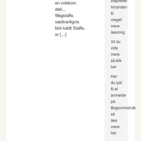
inspirerer
en voldsom
hinanden
død…
til
Wagstaffe,
meget
sædvanligvis
mere
blot kaldt Staffe,
læsning.
er […]
Vil du
vide
mere
så klik
her
Har
du lyst
til at
anmelde
på
Bogrummet.dk
så
læs
mere
her