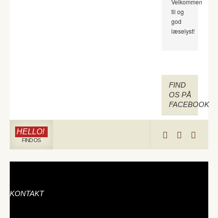
Velkommen
til og
god
læselyst!
FIND
OS PÅ
FACEBOOK
HELLO!
FIND OS
KONTAKT