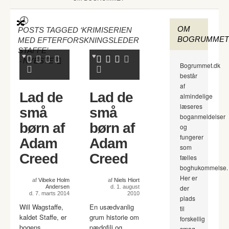
OM
POSTS TAGGED ‘KRIMISERIEN
BOGRUMMET
MED EFTERFORSKNINGSLEDER
STAFFE’
-
NYESTE
Bogrummet.dk
består
af
Lad de
Lad de
almindelige
læseres
små
små
boganmeldelser
børn af
børn af
og
fungerer
Adam
Adam
som
Creed
Creed
fælles
boghukommelse.
Her er
af
Vibeke Holm
af
Niels Hiort
Andersen
d. 1. august
der
d. 7. marts 2014
2010
plads
Will Wagstaffe,
En usædvanlig
til
kaldet Staffe, er
grum historie om
forskellig
bogens
pædofili og
smag