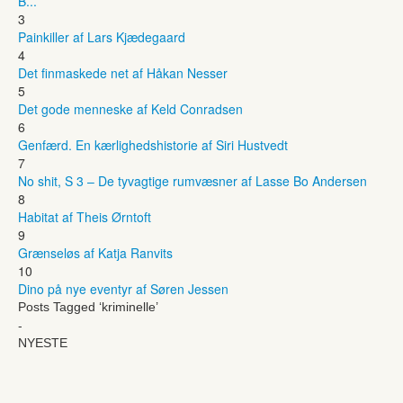
B...
3
Painkiller af Lars Kjædegaard
4
Det finmaskede net af Håkan Nesser
5
Det gode menneske af Keld Conradsen
6
Genfærd. En kærlighedshistorie af Siri Hustvedt
7
No shit, S 3 – De tyvagtige rumvæsner af Lasse Bo Andersen
8
Habitat af Theis Ørntoft
9
Grænseløs af Katja Ranvits
10
Dino på nye eventyr af Søren Jessen
Posts Tagged ‘kriminelle’
-
NYESTE