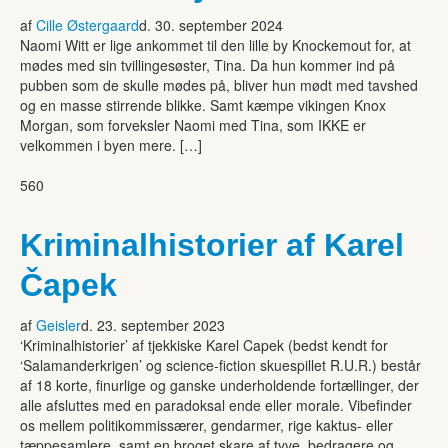
af
Cille Østergaard
d. 30. september 2024
Naomi Witt er lige ankommet til den lille by Knockemout for, at
mødes med sin tvillingesøster, Tina. Da hun kommer ind på
pubben som de skulle mødes på, bliver hun mødt med tavshed
og en masse stirrende blikke. Samt kæmpe vikingen Knox
Morgan, som forveksler Naomi med Tina, som IKKE er
velkommen i byen mere. […]
560
Kriminalhistorier af Karel
Čapek
af
Geisler
d. 23. september 2023
‘Kriminalhistorier’ af tjekkiske Karel Capek (bedst kendt for
‘Salamanderkrigen’ og science-fiction skuespillet R.U.R.) består
af 18 korte, finurlige og ganske underholdende fortællinger, der
alle afsluttes med en paradoksal ende eller morale. Vibefinder
os mellem politikommissærer, gendarmer, rige kaktus- eller
tæppesamlere, samt en broget skare af tyve, bedragere og