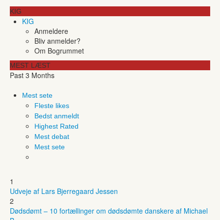
KIG
KIG
Anmeldere
Bliv anmelder?
Om Bogrummet
MEST LÆST
Past 3 Months
Mest sete
Fleste likes
Bedst anmeldt
Highest Rated
Mest debat
Mest sete
1
Udveje af Lars Bjerregaard Jessen
2
Dødsdømt – 10 fortællinger om dødsdømte danskere af Michael