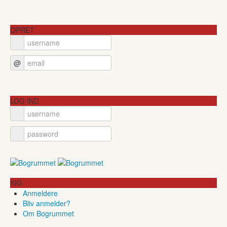
OPRET
@
LOG IND
KIG
Anmeldere
Bliv anmelder?
Om Bogrummet