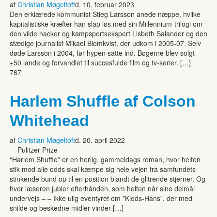
af
Christian Møgeltoft
d. 10. februar 2023
Den erklærede kommunist Stieg Larsson anede næppe, hvilke
kapitalistiske kræfter han slap løs med sin Millennium-trilogi om
den vilde hacker og kampsportsekspert Lisbeth Salander og den
stædige journalist Mikael Blomkvist, der udkom i 2005-07. Selv
døde Larsson i 2004, før hypen satte ind. Bøgerne blev solgt
+50 lande og forvandlet til succesfulde film og tv-serier. […]
767
Harlem Shuffle af Colson
Whitehead
af
Christian Møgeltoft
d. 20. april 2022
Pulitzer Prize
“Harlem Shuffle” er en herlig, gammeldags roman, hvor helten
stik mod alle odds skal kæmpe sig hele vejen fra samfundets
stinkende bund op til en position blandt de glitrende stjerner. Og
hvor læseren jubler efterhånden, som helten når sine delmål
undervejs – – Ikke ulig eventyret om ”Klods-Hans”, der med
snilde og beskedne midler vinder […]