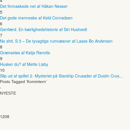
4
Det finmaskede net af Håkan Nesser
5
Det gode menneske af Keld Conradsen
6
Genfærd. En kærlighedshistorie af Siri Hustvedt
7
No shit, S 3 – De tyvagtige rumvæsner af Lasse Bo Andersen
8
Grænseløs af Katja Ranvits
9
Husker du? af Mette Lisby
10
Slip ud af spillet 2- Mysteriet på Starship Crusader af Dustin Crus...
Posts Tagged ‘Komintern’
-
NYESTE
1208