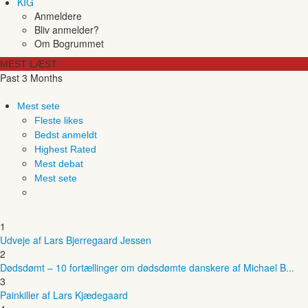
KIG
Anmeldere
Bliv anmelder?
Om Bogrummet
MEST LÆST
Past 3 Months
Mest sete
Fleste likes
Bedst anmeldt
Highest Rated
Mest debat
Mest sete
1
Udveje af Lars Bjerregaard Jessen
2
Dødsdømt – 10 fortællinger om dødsdømte danskere af Michael B...
3
Painkiller af Lars Kjædegaard