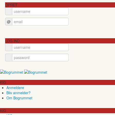
OPRET
@
LOG IND
KIG
Anmeldere
Bliv anmelder?
Om Bogrummet
KIG