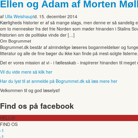
Ellen og Adam af Morten Møl
af
Ulla Weishaupt
d. 15. december 2014
Kærligheds historier er af så mange slags, men denne er så sandelig 
om to mennesker fra det frie Norden som møder hinanden i Stalins Sov
historien om de politiske vinde der […]
Om Bogrummet
Bogrummet.dk består af almindelige læseres boganmeldelser og funger
litteratur og alle de fine bøger du ikke kan finde på mest-solgte listerne
Det er vores mission at vi - i fællesskab - inspirerer hinanden til mege
Vil du vide mere så klik her
Har du lyst til at anmelde på Bogrummet.dk så læs mere her
Velkommen til og god læselyst!
Find os på facebook
HELLO!
FIND OS
-1
-1