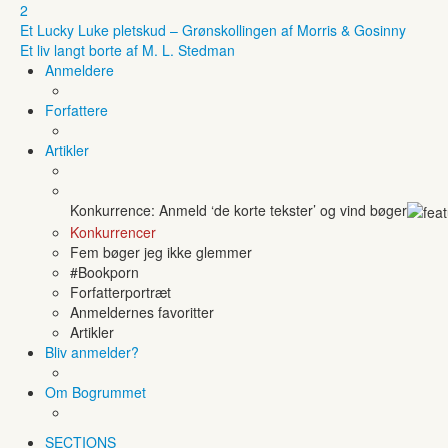
2
Et Lucky Luke pletskud – Grønskollingen af Morris & Gosinny
Et liv langt borte af M. L. Stedman
Anmeldere
Forfattere
Artikler
Konkurrence: Anmeld ‘de korte tekster’ og vind bøger
Konkurrencer
Fem bøger jeg ikke glemmer
#Bookporn
Forfatterportræt
Anmeldernes favoritter
Artikler
Bliv anmelder?
Om Bogrummet
SECTIONS