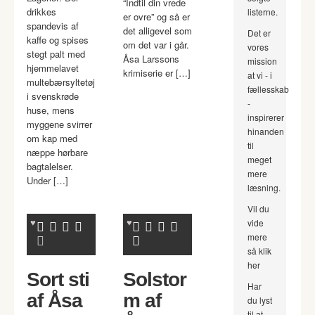
“Indtil din vrede
drikkes
listerne.
er ovre” og så er
spandevis af
det alligevel som
Det er
kaffe og spises
om det var i går.
vores
stegt palt med
Åsa Larssons
mission
hjemmelavet
krimiserie er […]
at vi - i
multebærsyltetøj
fællesskab
i svenskrøde
-
huse, mens
inspirerer
myggene svirrer
hinanden
om kap med
til
næppe hørbare
meget
bagtalelser.
mere
Under […]
læsning.
Vil du
vide
mere
så klik
her
Sort sti
Solstor
Har
af Åsa
m af
du lyst
til at