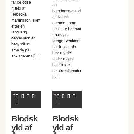
får de også
en
hjælp af
barndomsvenind
Rebecka
e i Kiruna
Martinsson, som
området, som
efter en
hun ikke har hørt
langvarig
fra meget
depression er
længe. Veninden
begyndt at
har fundet sin
arbejde på
bror myrdet
anklagerens […]
under meget
bestialske
omstændigheder
[…]
Blodsk
Blodsk
yld af
yld af