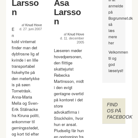
Larsso
Åsa
anmelde
n
Larsso
på
Bogrummet.dk
n
så
af
Knud Hove
E
d. 27. juni 2007
læs
n
af
Knud Hove
mere
d. 11. december
kold vinternat
her
2005
finder man det
Læseren møder
Velkommen
dybfrosne lig af
hovedpersonen,
til og
kvinde i en lille
den flittige
god
transportabel
skattejurist
læselyst!
fiskehytte på
Rebecka
den metertykke
Martinsson, midt
is på søen
i den evigt
Torneträsk.
gentagne overtid
Anna-Maria
på kontoret i det
Mella og Sven-
FIND
store
Erik Stålnacke
OS PÅ
advokatfirma i
fra Kiruna politi,
FACEBOOK
Stockholm, hvor
ankommer til
hun er ansat.
gerningsstedet,
Pludselig får hun
og kort tid efter
en opringning fra