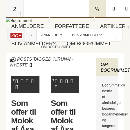
2
ANMELDERE
FORFATTERE
ARTIKLER
ANMELDERE
BLIV ANMELDER?
KIG
BLIV ANMELDER?
OM BOGRUMMET
OM BOGRUMMET
-
POSTS TAGGED ‘KIRUNA’
OM
NYESTE
BOGRUMMET
Bogrummet.dk
består
af
Som
Som
almindelige
læseres
offer til
offer til
boganmeldelser
Molok
Molok
og
fungerer
af Åsa
af Åsa