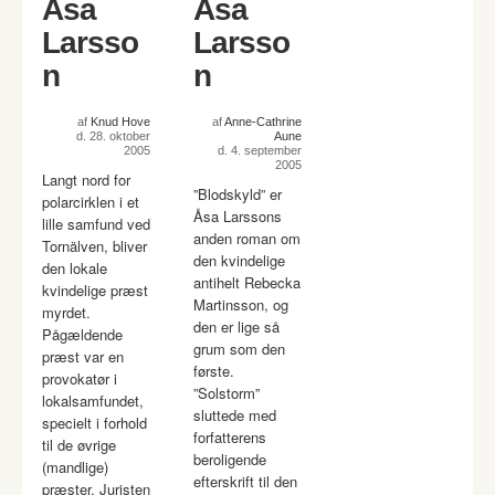
Åsa
Åsa
Larsso
Larsso
n
n
af
Knud Hove
af
Anne-Cathrine
d. 28. oktober
Aune
2005
d. 4. september
2005
Langt nord for
”Blodskyld” er
polarcirklen i et
Åsa Larssons
lille samfund ved
anden roman om
Tornälven, bliver
den kvindelige
den lokale
antihelt Rebecka
kvindelige præst
Martinsson, og
myrdet.
den er lige så
Pågældende
grum som den
præst var en
første.
provokatør i
”Solstorm”
lokalsamfundet,
sluttede med
specielt i forhold
forfatterens
til de øvrige
beroligende
(mandlige)
efterskrift til den
præster. Juristen