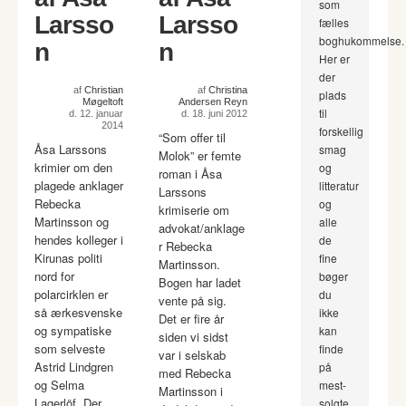
som
Larsso
Larsso
fælles
boghukommelse.
n
n
Her er
der
af
Christian
af
Christina
plads
Møgeltoft
Andersen Reyn
til
d. 12. januar
d. 18. juni 2012
2014
forskellig
“Som offer til
Åsa Larssons
smag
Molok” er femte
krimier om den
og
roman i Åsa
plagede anklager
litteratur
Larssons
Rebecka
og
krimiserie om
Martinsson og
alle
advokat/anklage
hendes kolleger i
de
r Rebecka
Kirunas politi
fine
Martinsson.
nord for
bøger
Bogen har ladet
polarcirklen er
du
vente på sig.
så ærkesvenske
ikke
Det er fire år
og sympatiske
kan
siden vi sidst
som selveste
finde
var i selskab
Astrid Lindgren
på
med Rebecka
og Selma
mest-
Martinsson i
Lagerlöf. Der
solgte