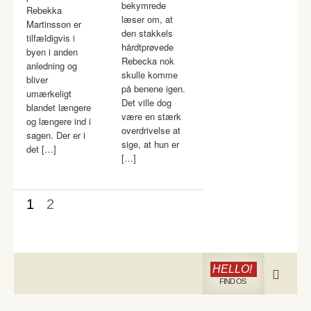
bekymrede
Rebekka
læser om, at
Martinsson er
den stakkels
tilfældigvis i
hårdtprøvede
byen i anden
Rebecka nok
anledning og
skulle komme
bliver
på benene igen.
umærkeligt
Det ville dog
blandet længere
være en stærk
og længere ind i
overdrivelse at
sagen. Der er i
sige, at hun er
det […]
[…]
1
2
HELLO!
FIND OS