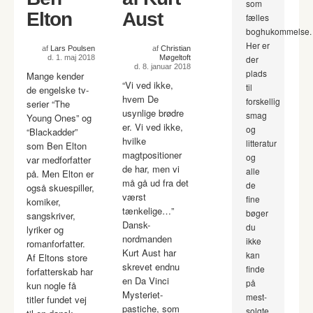
som
Elton
Aust
fælles
boghukommelse.
Her er
af
Lars Poulsen
af
Christian
d. 1. maj 2018
Møgeltoft
der
d. 8. januar 2018
plads
Mange kender
“Vi ved ikke,
til
de engelske tv-
hvem De
forskellig
serier “The
usynlige brødre
smag
Young Ones” og
er. Vi ved ikke,
og
“Blackadder”
hvilke
litteratur
som Ben Elton
magtpositioner
og
var medforfatter
de har, men vi
alle
på. Men Elton er
må gå ud fra det
de
også skuespiller,
værst
fine
komiker,
tænkelige…”
bøger
sangskriver,
Dansk-
du
lyriker og
nordmanden
ikke
romanforfatter.
Kurt Aust har
kan
Af Eltons store
skrevet endnu
finde
forfatterskab har
en Da Vinci
på
kun nogle få
Mysteriet-
mest-
titler fundet vej
pastiche, som
solgte