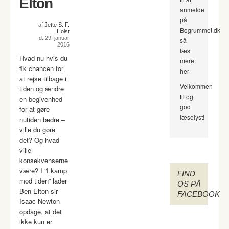
Elton
anmelde
på
af
Jette S. F.
Bogrummet.dk
Holst
d. 29. januar
så
2016
læs
Hvad nu hvis du
mere
fik chancen for
her
at rejse tilbage i
Velkommen
tiden og ændre
til og
en begivenhed
god
for at gøre
læselyst!
nutiden bedre –
ville du gøre
det? Og hvad
ville
konsekvenserne
være? I ”I kamp
FIND
mod tiden” lader
OS PÅ
Ben Elton sir
FACEBOOK
Isaac Newton
opdage, at det
ikke kun er