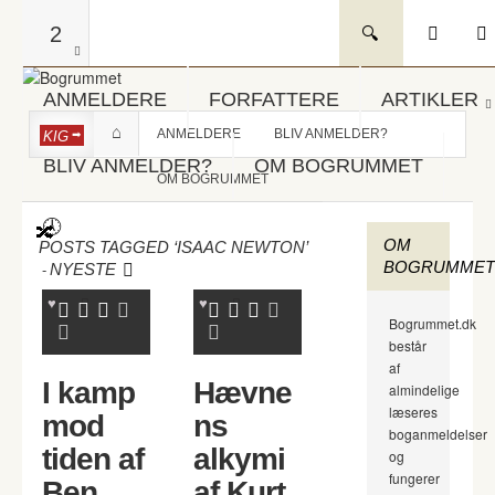
2
ANMELDERE
FORFATTERE
ARTIKLER
ANMELDERE
BLIV ANMELDER?
KIG
BLIV ANMELDER?
OM BOGRUMMET
OM BOGRUMMET
OM
POSTS TAGGED ‘ISAAC NEWTON’
BOGRUMMET
-
NYESTE
Bogrummet.dk
består
af
I kamp
Hævne
almindelige
læseres
mod
ns
boganmeldelser
tiden af
alkymi
og
fungerer
Ben
af Kurt