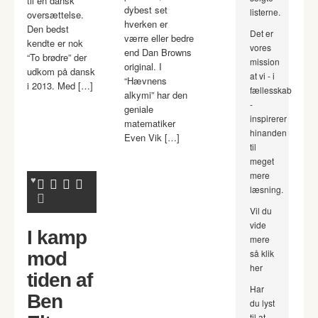
til en dansk
dybest set
listerne.
oversættelse.
hverken er
Den bedst
Det er
værre eller bedre
kendte er nok
vores
end Dan Browns
“To brødre” der
mission
original. I
udkom på dansk
at vi - i
“Hævnens
i 2013. Med […]
fællesskab
alkymi” har den
-
geniale
inspirerer
matematiker
hinanden
Even Vik […]
til
meget
mere
læsning.
Vil du
vide
I kamp
mere
så klik
mod
her
tiden af
Har
Ben
du lyst
til at