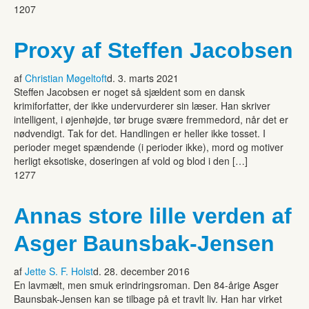
1207
Proxy af Steffen Jacobsen
af
Christian Møgeltoft
d. 3. marts 2021
Steffen Jacobsen er noget så sjældent som en dansk
krimiforfatter, der ikke undervurderer sin læser. Han skriver
intelligent, i øjenhøjde, tør bruge svære fremmedord, når det er
nødvendigt. Tak for det. Handlingen er heller ikke tosset. I
perioder meget spændende (i perioder ikke), mord og motiver
herligt eksotiske, doseringen af vold og blod i den […]
1277
Annas store lille verden af
Asger Baunsbak-Jensen
af
Jette S. F. Holst
d. 28. december 2016
En lavmælt, men smuk erindringsroman. Den 84-årige Asger
Baunsbak-Jensen kan se tilbage på et travlt liv. Han har virket