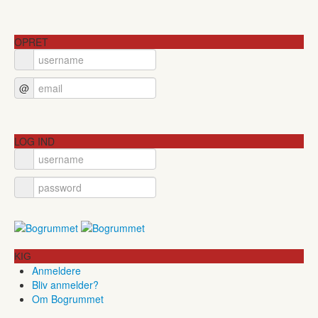
OPRET
@
LOG IND
KIG
Anmeldere
Bliv anmelder?
Om Bogrummet