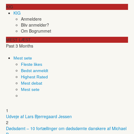
KIG
KIG
Anmeldere
Bliv anmelder?
Om Bogrummet
MEST LÆST
Past 3 Months
Mest sete
Fleste likes
Bedst anmeldt
Highest Rated
Mest debat
Mest sete
1
Udveje af Lars Bjerregaard Jessen
2
Dødsdømt – 10 fortællinger om dødsdømte danskere af Michael