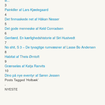
B...
3
Painkiller af Lars Kjædegaard
4
Det finmaskede net af Håkan Nesser
5
Det gode menneske af Keld Conradsen
6
Genfærd. En kærlighedshistorie af Siri Hustvedt
7
No shit, S 3 – De tyvagtige rumvæsner af Lasse Bo Andersen
8
Habitat af Theis Ørntoft
9
Grænseløs af Katja Ranvits
10
Dino på nye eventyr af Søren Jessen
Posts Tagged ‘Holbæk’
-
NYESTE