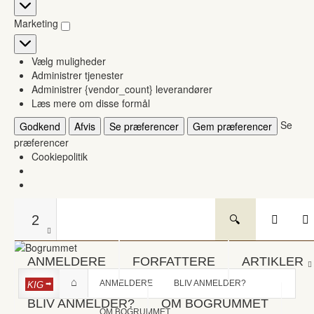
Statistikker
Marketing
Marketing
Vælg muligheder
Administrer tjenester
Administrer {vendor_count} leverandører
Læs mere om disse formål
Se
Godkend
Afvis
Se præferencer
Gem præferencer
præferencer
Cookiepolitik
2
ANMELDERE
FORFATTERE
ARTIKLER
ANMELDERE
BLIV ANMELDER?
KIG
BLIV ANMELDER?
OM BOGRUMMET
OM BOGRUMMET