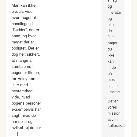
Man kan ikke
og
præcis vide,
litteratur
hvor meget af
og
handlingen i
alle
“Rødder”, der er
de
sand, og hvor
fine
meget der er
bøger
opdigtet. Det er
du
dog helt sikkert,
ikke
at mange af
kan
samtalerne i
finde
bogen er fiktion,
på
for Haley kan
mest-
ikke med
solgte
bestemthed
listerne.
vide, hvad
Det er
bogens personer
vores
eksempelvis har
mission
sagt, hvad de
at vi - i
har spist og
fællesskab
hvilket tøj de har
-
[…]