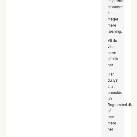
inspirerer
hinanden
til
meget
mere
læsning.
Vil du
vide
mere
så klik
her
Har
du lyst
til at
anmelde
på
Bogrummet.dk
så
læs
mere
her