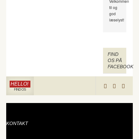
Velkommen
til og
god
læselyst!
FIND
OS PÅ
FACEBOOK
HELLO!
FIND OS
KONTAKT