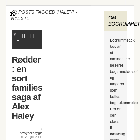
-
POSTS TAGGED ‘HALEY’
OM
NYESTE
BOGRUMMET
Bogrummet.dk
består
af
Rødder
almindelige
læseres
: en
boganmeldelser
sort
og
fungerer
families
som
saga af
fælles
boghukommelse.
Alex
Her er
Haley
der
plads
til
af
newyorkcitygirl
forskellig
d. 29. juli 2006
smag