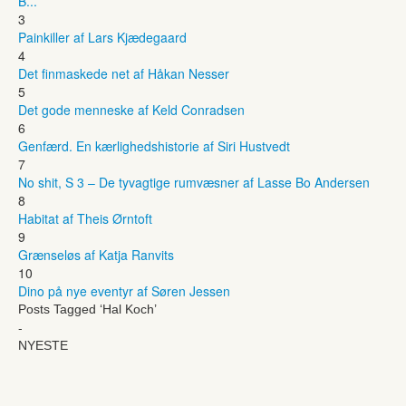
B...
3
Painkiller af Lars Kjædegaard
4
Det finmaskede net af Håkan Nesser
5
Det gode menneske af Keld Conradsen
6
Genfærd. En kærlighedshistorie af Siri Hustvedt
7
No shit, S 3 – De tyvagtige rumvæsner af Lasse Bo Andersen
8
Habitat af Theis Ørntoft
9
Grænseløs af Katja Ranvits
10
Dino på nye eventyr af Søren Jessen
Posts Tagged ‘Hal Koch’
-
NYESTE