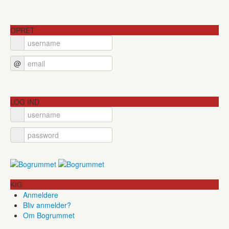
OPRET
@
LOG IND
KIG
Anmeldere
Bliv anmelder?
Om Bogrummet