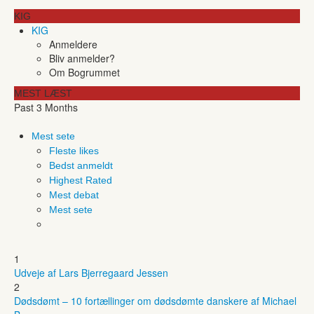
KIG
KIG
Anmeldere
Bliv anmelder?
Om Bogrummet
MEST LÆST
Past 3 Months
Mest sete
Fleste likes
Bedst anmeldt
Highest Rated
Mest debat
Mest sete
1
Udveje af Lars Bjerregaard Jessen
2
Dødsdømt – 10 fortællinger om dødsdømte danskere af Michael