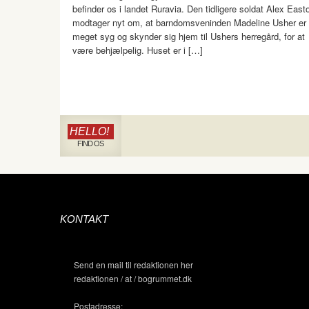
befinder os i landet Ruravia. Den tidligere soldat Alex East
modtager nyt om, at barndomsveninden Madeline Usher er
meget syg og skynder sig hjem til Ushers herregård, for at
være behjælpelig. Huset er i […]
HELLO!
FIND OS
KONTAKT
Send en mail til redaktionen her
redaktionen / at / bogrummet.dk
Postadresse: