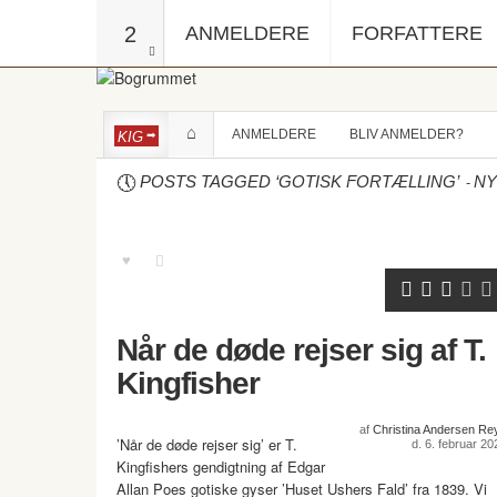
2
ANMELDERE
FORFATTERE
ANMELDERE
BLIV ANMELDER?
KIG
-
POSTS TAGGED ‘GOTISK FORTÆLLING’
NY
Når de døde rejser sig af T.
Kingfisher
af
Christina Andersen Re
’Når de døde rejser sig’ er T.
d. 6. februar 20
Kingfishers gendigtning af Edgar
Allan Poes gotiske gyser ’Huset Ushers Fald’ fra 1839. Vi