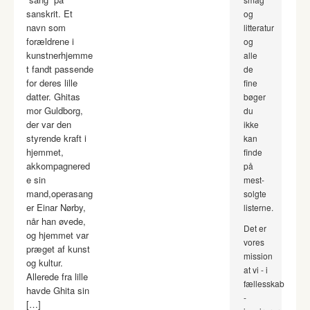
sanskrit. Et
og
navn som
litteratur
forældrene i
og
kunstnerhjemme
alle
t fandt passende
de
for deres lille
fine
datter. Ghitas
bøger
mor Guldborg,
du
der var den
ikke
styrende kraft i
kan
hjemmet,
finde
akkompagnered
på
e sin
mest-
mand,operasang
solgte
er Einar Nørby,
listerne.
når han øvede,
Det er
og hjemmet var
vores
præget af kunst
mission
og kultur.
at vi - i
Allerede fra lille
fællesskab
havde Ghita sin
-
[…]