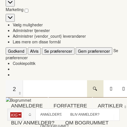
Statistikker
Marketing
Marketing
Vælg muligheder
Administrer tjenester
Administrer {vendor_count} leverandører
Læs mere om disse formål
Se
Godkend
Afvis
Se præferencer
Gem præferencer
præferencer
Cookiepolitik
2
ANMELDERE
FORFATTERE
ARTIKLER
ANMELDERE
BLIV ANMELDER?
KIG
BLIV ANMELDER?
OM BOGRUMMET
OM BOGRUMMET