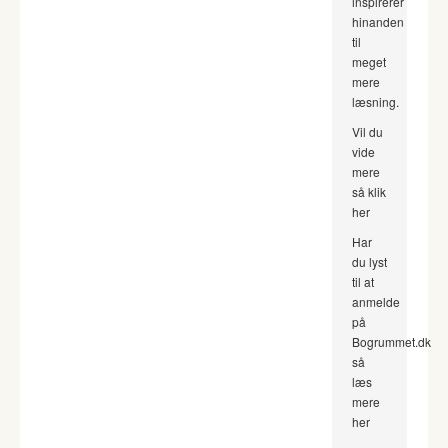
inspirerer
hinanden
til
meget
mere
læsning.
Vil du
vide
mere
så klik
her
Har
du lyst
til at
anmelde
på
Bogrummet.dk
så
læs
mere
her