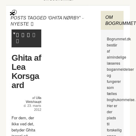
OM
-
POSTS TAGGED ‘GHITA NØRBY’
BOGRUMMET
NYESTE
Bogrummet.dk
består
af
Ghita af
almindelige
læseres
Lea
boganmeldelser
Korsga
og
fungerer
ard
som
fælles
af
Ulla
boghukommelse.
Weishaupt
Her er
d. 23. marts
2012
der
For dem, der
plads
ikke ved det,
til
betyder Ghita
forskellig
“sang” på
smag