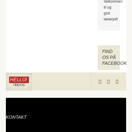
Velkommen
til og
god
læselyst!
FIND
OS PÅ
FACEBOOK
HELLO!
FIND OS
KONTAKT