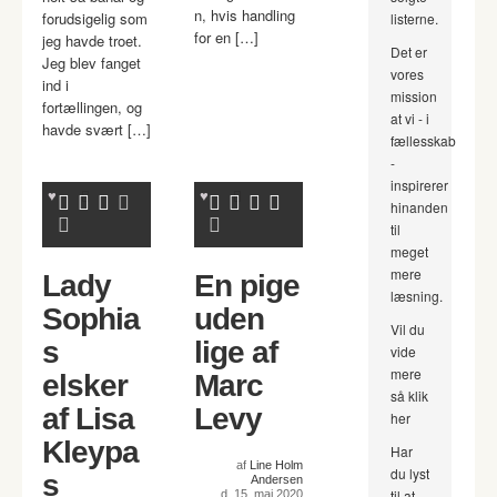
n, hvis handling
forudsigelig som
listerne.
for en […]
jeg havde troet.
Det er
Jeg blev fanget
vores
ind i
mission
fortællingen, og
at vi - i
havde svært […]
fællesskab
-
inspirerer
hinanden
til
meget
mere
Lady
En pige
læsning.
Sophia
uden
Vil du
s
lige af
vide
mere
elsker
Marc
så klik
af Lisa
Levy
her
Kleypa
Har
af
Line Holm
du lyst
s
Andersen
til at
d. 15. maj 2020