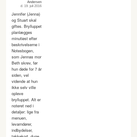
Andersen
d. 19. juli 2016
Jennifer (Jenna)
og Stuart skal
giftes. Brylluppet
planlægges
minutiøst efter
beskrivelserne i
Notesbogen,
som Jennas mor
Beth skrev, før
hun døde for 7 år
siden, vel
vidende at hun
ikke selv ville
opleve
brylluppet. Alt er
noteret ned i
detaljer: lige fra
menuen,
levarndører,
indbydelser,
takkekort, duge,