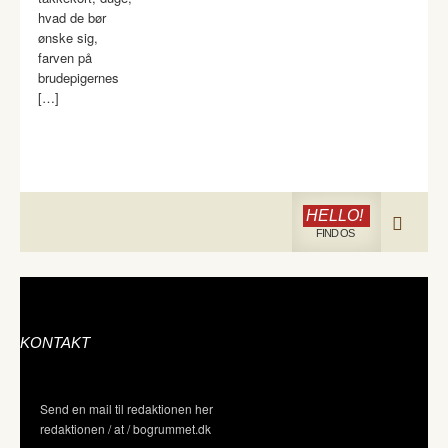
hvad de bør
ønske sig,
farven på
brudepigernes
[…]
HELLO!
FIND OS
KONTAKT
Send en mail til redaktionen her
redaktionen / at / bogrummet.dk