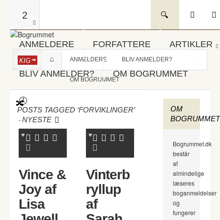
2
ANMELDERE
FORFATTERE
ARTIKLER
ANMELDERE
BLIV ANMELDER?
KIG
BLIV ANMELDER?
OM BOGRUMMET
OM BOGRUMMET
OM
POSTS TAGGED ‘FORVIKLINGER’
BOGRUMMET
-
NYESTE
Bogrummet.dk
består
af
Vince &
Vinterb
almindelige
læseres
Joy af
ryllup
boganmeldelser
Lisa
af
og
fungerer
Jewell
Sarah