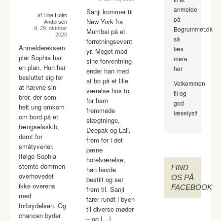
anmelde
Sanji kommer til
af
Line Holm
på
New York fra
Andersen
Bogrummet.dk
d. 29. oktober
Mumbai på et
2020
så
forretningsevent
Anmeldereksem
læs
yr. Meget mod
plar Sophia har
mere
sine forventning
en plan. Hun har
her
ender han med
besluttet sig for
at bo på et lille
Velkommen
at hævne sin
værelse hos to
til og
bror, der som
for ham
god
helt ung omkom
fremmede
læselyst!
om bord på et
slægtninge,
fængselsskib,
Deepak og Lali,
dømt for
frem for i det
småtyverier.
pæne
Ifølge Sophia
hotelværelse,
stemte dommen
FIND
han havde
overhovedet
OS PÅ
bestilt og set
ikke overens
FACEBOOK
frem til. Sanji
med
farer rundt i byen
forbrydelsen. Og
til diverse møder
chancen byder
– og […]