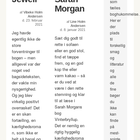
som
Morgan
fælles
af
Vibeke Holm
boghukommelse.
Andersen
Her er
d. 23. februar
af
Line Holm
2021
Andersen
der
d. 8. januar 2021
Jeg havde
plads
Sæt dig godt til
egentlig ikke de
til
rette i sofaen
store
forskellig
eller en god stol,
forventninger til
smag
find et tæppe
bogen – men
og
frem, og en god
alligevel var der
litteratur
kop the eller
noget ved
og
varm kakao – så
bagsideteksten,
alle
er du ved at
der vakte min
de
være i den rette
nysgerrighed.
fine
stemning og klar
Og jeg blev
bøger
til at læse i
virkelig positivt
du
Sarah Morgans
overrasket! Det
ikke
bog
er en skøn
kan
Vinterbryllup.
fortælling, en
finde
Det er nemlig en
kærlighedsroma
på
rigtig hyggelig
n, som ikke er
mest-
kærlighedsroma
helt så banal og
solgte