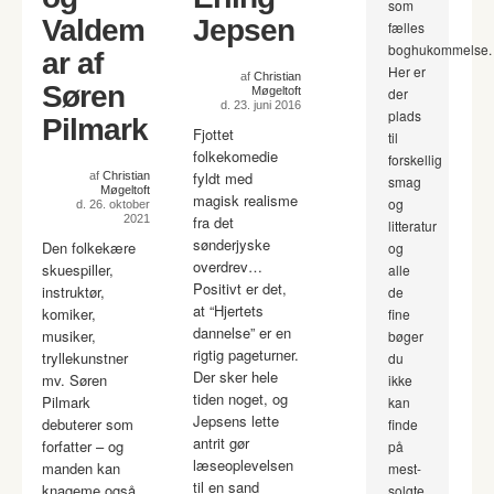
som
Valdem
Jepsen
fælles
boghukommelse.
ar af
Her er
af
Christian
Søren
Møgeltoft
der
d. 23. juni 2016
plads
Pilmark
Fjottet
til
folkekomedie
forskellig
fyldt med
af
Christian
smag
Møgeltoft
magisk realisme
og
d. 26. oktober
2021
fra det
litteratur
sønderjyske
Den folkekære
og
overdrev…
skuespiller,
alle
Positivt er det,
instruktør,
de
at “Hjertets
komiker,
fine
dannelse” er en
musiker,
bøger
rigtig pageturner.
tryllekunstner
du
Der sker hele
mv. Søren
ikke
tiden noget, og
Pilmark
kan
Jepsens lette
debuterer som
finde
antrit gør
forfatter – og
på
læseoplevelsen
manden kan
mest-
til en sand
knageme også
solgte