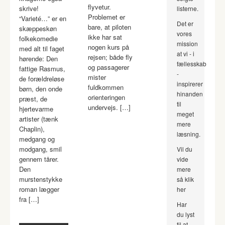
flyvetur.
skrive!
listerne.
Problemet er
“Varieté…” er en
Det er
bare, at piloten
skæppeskøn
vores
ikke har sat
folkekomedie
mission
nogen kurs på
med alt til faget
at vi - i
rejsen; både fly
hørende: Den
fællesskab
og passagerer
fattige Rasmus,
-
mister
de forældreløse
inspirerer
fuldkommen
børn, den onde
hinanden
orienteringen
præst, de
til
undervejs. […]
hjertevarme
meget
artister (tænk
mere
Chaplin),
læsning.
medgang og
modgang, smil
Vil du
gennem tårer.
vide
Den
mere
murstenstykke
så klik
roman lægger
her
fra […]
Har
du lyst
til at