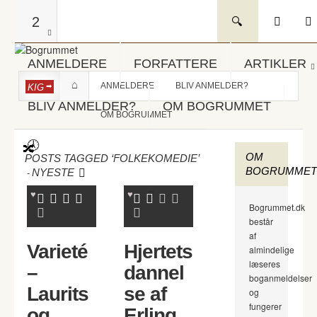
2
ANMELDERE
FORFATTERE
ARTIKLER
ANMELDERE
BLIV ANMELDER?
KIG
BLIV ANMELDER?
OM BOGRUMMET
OM BOGRUMMET
OM
POSTS TAGGED ‘FOLKEKOMEDIE’
BOGRUMMET
-
NYESTE
Bogrummet.dk
består
af
Varieté
Hjertets
almindelige
læseres
–
dannel
boganmeldelser
Laurits
se af
og
fungerer
og
Erling