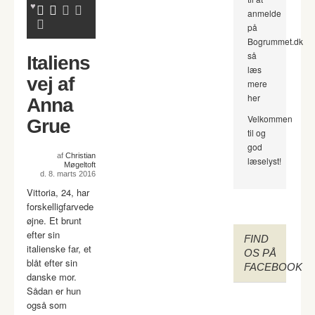
anmelde
på
Bogrummet.dk
så
Italiens
læs
vej af
mere
her
Anna
Velkommen
Grue
til og
god
af
Christian
læselyst!
Møgeltoft
d. 8. marts 2016
Vittoria, 24, har
forskelligfarvede
øjne. Et brunt
efter sin
FIND
italienske far, et
OS PÅ
blåt efter sin
FACEBOOK
danske mor.
Sådan er hun
også som