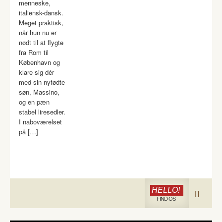
menneske,
italiensk-dansk.
Meget praktisk,
når hun nu er
nødt til at flygte
fra Rom til
København og
klare sig dér
med sin nyfødte
søn, Massino,
og en pæn
stabel liresedler.
I naboværelset
på […]
HELLO!
FIND OS