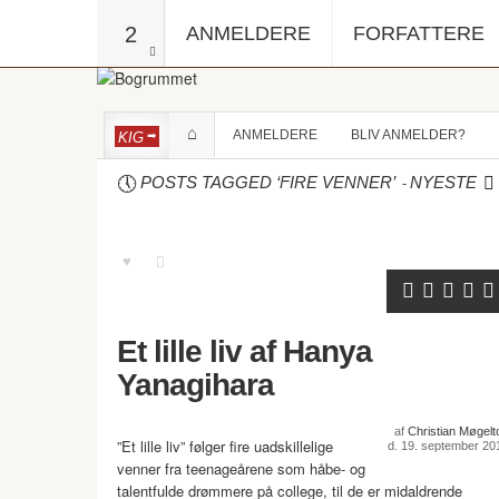
2
ANMELDERE
FORFATTERE
ANMELDERE
BLIV ANMELDER?
KIG
-
POSTS TAGGED ‘FIRE VENNER’
NYESTE
Et lille liv af Hanya
Yanagihara
af
Christian Møgelto
”Et lille liv” følger fire uadskillelige
d. 19. september 20
venner fra teenageårene som håbe- og
talentfulde drømmere på college, til de er midaldrende