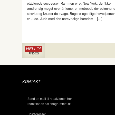
etablerede successer. Rammen er et New York, der ikke
ændrer sig meget over årtierne; en metropol, der belønner 
stærke og knuser de svage. Bogens egentlige hovedperso
er Jude. Jude med den unævnelige barndom – […]
HELLO!
FIND OS
KONTAKT
Send en mail til redaktionen her
redaktionen / at / bogrummet.dk
Postadresse: