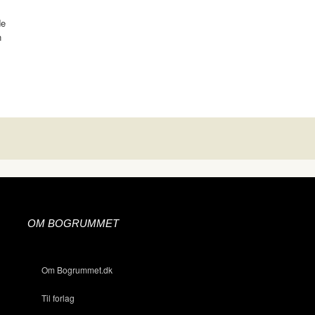
de
n
OM BOGRUMMET
Om Bogrummet.dk
Til forlag