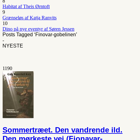
8
Habitat af Theis Ørntoft
9
Grænseløs af Katja Ranvits
10
Dino på nye eventyr af Søren Jessen
Posts Tagged ‘Finovar-gobelinen’
-
NYESTE
1190
Sommertræet. Den vandrende ild.
Den mørkeste vej (Fionavar-