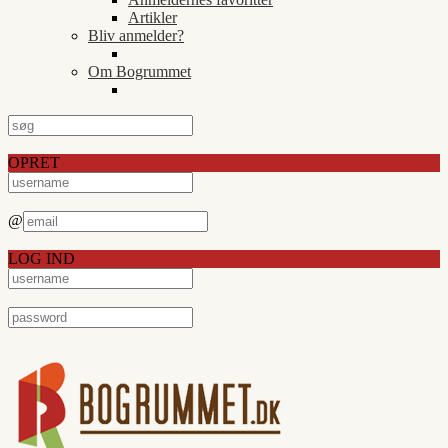
Artikler
Bliv anmelder?
Om Bogrummet
OPRET
@
LOG IND