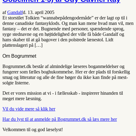
af
Gandalf
d. 13. april 2005
Et storstilet Tolkien “wannabepådengodemåde” er der lagt op til i
denne canadiske fantasyklods. Og man kan mene hvad man vil, men
fantasy – det er det. Bugnende med personer, spændende sprog,
syge stednavne og en højtidelighed der ville få både Gandalf og
hans skaber til at gå bagover i den polstrede lænestol. Lidt
plattenslageri på […]
Om Bogrummet
Bogrummet.dk består af almindelige læseres boganmeldelser og
fungerer som fælles boghukommelse. Her er der plads til forskellig
smag og litteratur og alle de fine bøger du ikke kan finde på mest-
solgte listerne.
Det er vores mission at vi - i fællesskab - inspirerer hinanden til
meget mere læsning.
Vil du vide mere så klik her
Har du lyst til at anmelde på Bogrummet.dk så læs mere her
Velkommen til og god læselyst!