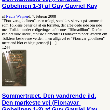
Gobelinen 1-3) af Guy Gavriel Kay
af
Nadia Wagner
d. 7. februar 2008
“Fionavar-gobelinen” er en trilogi, som blev skrevet på samme tid
som Tolkiens bøger og af en forfatter, der arbejdede side om side
med Tolkien under redigeringen af dennes “Silmarillion”. Derfor
kan det ikke undre, at visse elementer i Fionavar minder læseren om
Tolkiens beskrevne verden, men alligevel er “Fionavar-gobelinen”
mere end blot et blegt genspejl […]
1244
Sommertræet. Den vandrende ild.
Den mørkeste vej (Fionavar-
Gobelinen 1-3) af Guy Gavriel Kay