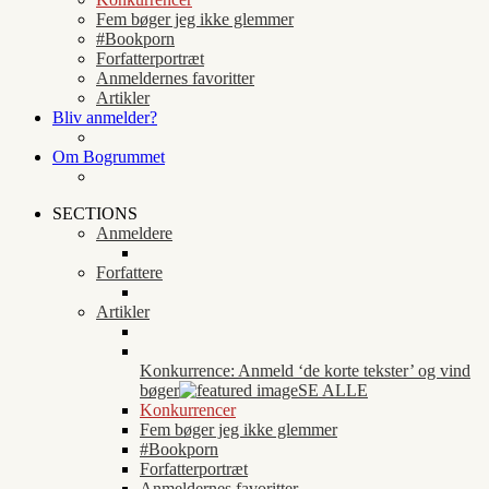
Fem bøger jeg ikke glemmer
#Bookporn
Forfatterportræt
Anmeldernes favoritter
Artikler
Bliv anmelder?
Om Bogrummet
SECTIONS
Anmeldere
Forfattere
Artikler
Konkurrence: Anmeld ‘de korte tekster’ og vind
bøger
SE ALLE
Konkurrencer
Fem bøger jeg ikke glemmer
#Bookporn
Forfatterportræt
Anmeldernes favoritter