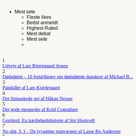
Mest sete
Fleste likes
Bedst anmeldt
Highest Rated
Mest debat
Mest sete
1
Udveje af Lars Bjerregaard Jessen
2
Dødsdømt – 10 fortællinger om dødsdømte danskere af Michael B...
3
Painkiller af Lars Kjædegaard
4
Det finmaskede net af Håkan Nesser
5
Det gode menneske af Keld Conradsen
6
Genfærd. En kærlighedshistorie af Siri Hustvedt
7
No shit, S 3 – De tyvagtige rumvæsner af Lasse Bo Andersen