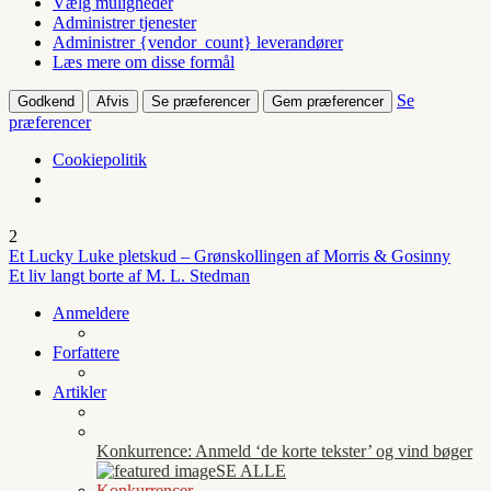
Vælg muligheder
Administrer tjenester
Administrer {vendor_count} leverandører
Læs mere om disse formål
Se
Godkend
Afvis
Se præferencer
Gem præferencer
præferencer
Cookiepolitik
2
Et Lucky Luke pletskud – Grønskollingen af Morris & Gosinny
Et liv langt borte af M. L. Stedman
Anmeldere
Forfattere
Artikler
Konkurrence: Anmeld ‘de korte tekster’ og vind bøger
SE ALLE
Konkurrencer