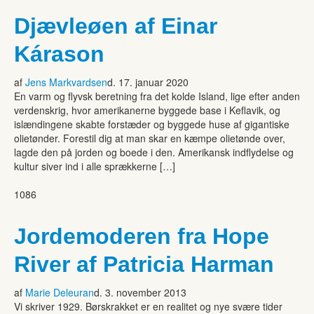
Djævleøen af Einar
Kárason
af
Jens Markvardsen
d. 17. januar 2020
En varm og flyvsk beretning fra det kolde Island, lige efter anden
verdenskrig, hvor amerikanerne byggede base i Keflavik, og
islændingene skabte forstæder og byggede huse af gigantiske
olietønder. Forestil dig at man skar en kæmpe olietønde over,
lagde den på jorden og boede i den. Amerikansk indflydelse og
kultur siver ind i alle sprækkerne […]
1086
Jordemoderen fra Hope
River af Patricia Harman
af
Marie Deleuran
d. 3. november 2013
Vi skriver 1929. Børskrakket er en realitet og nye svære tider