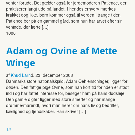
venter forude. Det gælder også for jordemoderen Patience, der
praktiserer langt ude på landet. I hendes erhverv mærkes
krakket dog ikke, børn kommer også til verden i trange tider.
Patience bor på en gammel gård, som hun har arvet efter sin
veninde, der lærte […]
1086
Adam og Ovine af Mette
Winge
af
Knud Larn
d. 23. december 2008
Danmarks store nationalskjald, Adam Öehlenschläger, ligger for
døden. Den fattige pige Ovine, som han kort tid forinden er stødt
ind i og har fattet interesse for, besøger ham på hans dødsleje.
Den gamle digter ligger med store smerter og har mange
drømme/mareridt, hvori man hører om hans liv og bedrifter,
kærlighed og fjendskaber. Han skriver […]
1
2