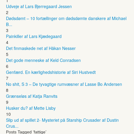
1
Udveje af Lars Bjerregaard Jessen
2
Dødsdømt – 10 fortællinger om dødsdømte danskere af Michael
B...
3
Painkiller af Lars Kjædegaard
4
Det finmaskede net af Håkan Nesser
5
Det gode menneske af Keld Conradsen
6
Genfærd. En kærlighedshistorie af Siri Hustvedt
7
No shit, S 3 – De tyvagtige rumvæsner af Lasse Bo Andersen
8
Grænseløs af Katja Ranvits
9
Husker du? af Mette Lisby
10
Slip ud af spillet 2- Mysteriet på Starship Crusader af Dustin
Crus...
Posts Tagged ‘fattige’