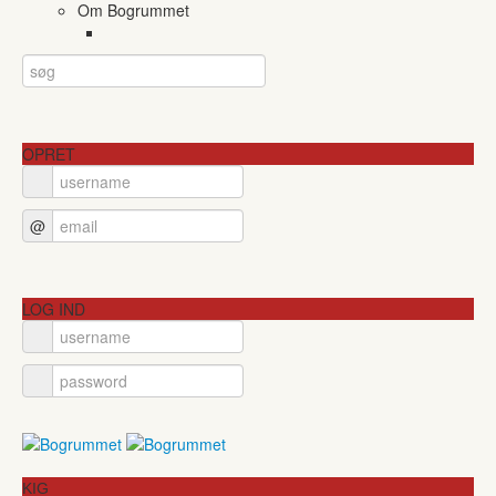
Om Bogrummet
OPRET
@
LOG IND
KIG