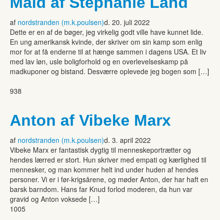
Maid af Stephanie Land
af
nordstranden (m.k.poulsen)
d. 20. juli 2022
Dette er en af de bøger, jeg virkelig godt ville have kunnet lide.
En ung amerikansk kvinde, der skriver om sin kamp som enlig
mor for at få enderne til at hænge sammen i dagens USA. Et liv
med lav løn, usle boligforhold og en overlevelseskamp på
madkuponer og bistand. Desværre oplevede jeg bogen som […]
938
Anton af Vibeke Marx
af
nordstranden (m.k.poulsen)
d. 3. april 2022
Vibeke Marx er fantastisk dygtig til menneskeportrætter og
hendes lærred er stort. Hun skriver med empati og kærlighed til
mennesker, og man kommer helt ind under huden af hendes
personer. Vi er i før-krigsårene, og møder Anton, der har haft en
barsk barndom. Hans far Knud forlod moderen, da hun var
gravid og Anton voksede […]
1005