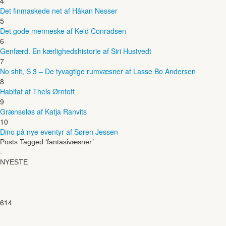
4
Det finmaskede net af Håkan Nesser
5
Det gode menneske af Keld Conradsen
6
Genfærd. En kærlighedshistorie af Siri Hustvedt
7
No shit, S 3 – De tyvagtige rumvæsner af Lasse Bo Andersen
8
Habitat af Theis Ørntoft
9
Grænseløs af Katja Ranvits
10
Dino på nye eventyr af Søren Jessen
Posts Tagged ‘fantasivæsner’
-
NYESTE
614