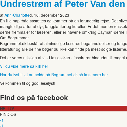
Undrestrøm af Peter Van den
af
Ann-Charlotte
d. 16. december 2023
En lille papirbåd søsættes og kommer på en forunderlig rejse. Det bli
mangfoldige arter af dyr, tangplanter og koraller. Er det mon en øns
øerne fremmaler for læseren, eller er havene omkring Cayman-øerne i
Om Bogrummet
Bogrummet.dk består af almindelige læseres boganmeldelser og funger
litteratur og alle de fine bøger du ikke kan finde på mest-solgte listerne
Det er vores mission at vi - i fællesskab - inspirerer hinanden til mege
Vil du vide mere så klik her
Har du lyst til at anmelde på Bogrummet.dk så læs mere her
Velkommen til og god læselyst!
Find os på facebook
HELLO!
FIND OS
-1
-1