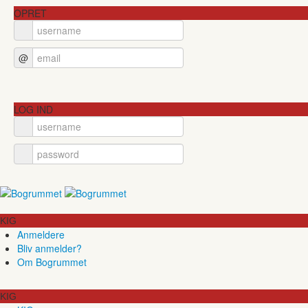
OPRET
@
LOG IND
KIG
Anmeldere
Bliv anmelder?
Om Bogrummet
KIG