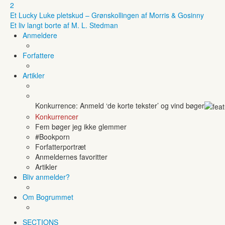
2
Et Lucky Luke pletskud – Grønskollingen af Morris & Gosinny
Et liv langt borte af M. L. Stedman
Anmeldere
Forfattere
Artikler
Konkurrence: Anmeld ‘de korte tekster’ og vind bøger
Konkurrencer
Fem bøger jeg ikke glemmer
#Bookporn
Forfatterportræt
Anmeldernes favoritter
Artikler
Bliv anmelder?
Om Bogrummet
SECTIONS