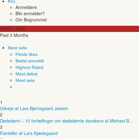
KIG
Anmeldere
Bliv anmelder?
Om Bogrummet
MEST LÆST
Past 3 Months
Mest sete
Fleste likes
Bedst anmeldt
Highest Rated
Mest debat
Mest sete
1
Udveje af Lars Bjerregaard Jessen
2
Dødsdømt – 10 fortællinger om dødsdømte danskere af Michael B...
3
Painkiller af Lars Kjædegaard