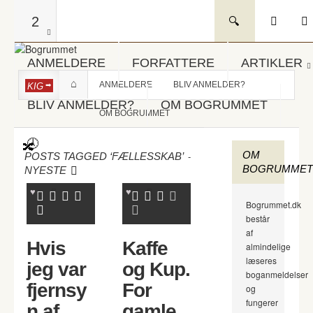
2
ANMELDERE
FORFATTERE
ARTIKLER
ANMELDERE
BLIV ANMELDER?
KIG
BLIV ANMELDER?
OM BOGRUMMET
OM BOGRUMMET
OM
-
POSTS TAGGED ‘FÆLLESSKAB’
BOGRUMMET
NYESTE
Bogrummet.dk
består
af
Hvis
Kaffe
almindelige
læseres
jeg var
og Kup.
boganmeldelser
fjernsy
For
og
fungerer
n af
gamle