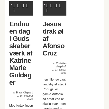
Endnu
Jesus
en dag
drak øl
i Guds
af
skaber
Afonso
værk af
Cruz
Katrine
af
Christian
Marie
Møgeltoft
d. 23. januar
Guldag
2023
I en lille, solbagt
er
landsby et sted i
Portugal er
af
Britta Klitgaard
gamle Antónia
d. 16. oktober
så småt ved at
2023
skulle over i den
Med fortællingen
næste verden.