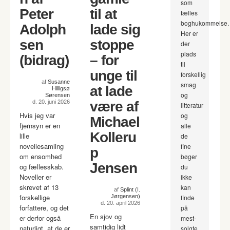
som
Peter
til at
fælles
boghukommelse.
Adolph
lade sig
Her er
sen
stoppe
der
plads
(bidrag)
– for
til
unge til
forskellig
af
Susanne
smag
at lade
Hilligsø
og
Sørensen
d. 20. juni 2026
være af
litteratur
Hvis jeg var
og
Michael
fjernsyn er en
alle
Kolleru
lille
de
novellesamling
fine
p
om ensomhed
bøger
Jensen
og fællesskab.
du
Noveller er
ikke
skrevet af 13
kan
af
Splint (I.
forskellige
Jørgensen)
finde
d. 20. april 2026
forfattere, og det
på
En sjov og
er derfor også
mest-
samtidig lidt
naturligt, at de er
solgte