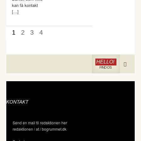
kan få kontakt
[…]
1
2
3
4
HELLO!
FIND OS
KONTAKT
Send en mail til redaktionen her
redaktionen / at / bogrummet.dk