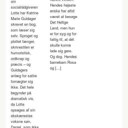
om
Hendes højeste
socialrådgiveren
ønske har altid
Lotte har Katrine
været at besøge
Marie Guldager
Det Hellige
skrevet en bog,
Land, men hun
som læser sig
er for syg og for
selv. Sproget og
fattig til, at dét
plottet fænger,
skulle kunne
skrivestilen er
lade sig gøre.
humoristisk,
Og dog. Hendes
ordknap og
barnebarn Rosa
præcis – og
og […]
Guldagers
anlæg for satire
fornægter sig
ikke. Det hele
begynder på
dramatisk vis,
da Lotte
opsøges af sin
ekskærestes
voksne søn,
Daniel, som ikke