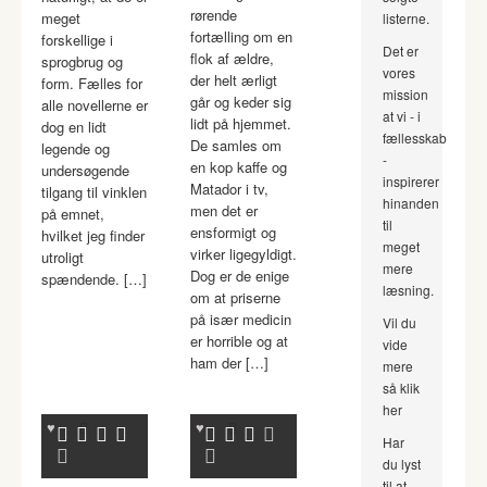
rørende
meget
listerne.
fortælling om en
forskellige i
Det er
flok af ældre,
sprogbrug og
vores
der helt ærligt
form. Fælles for
mission
går og keder sig
alle novellerne er
at vi - i
lidt på hjemmet.
dog en lidt
fællesskab
De samles om
legende og
-
en kop kaffe og
undersøgende
inspirerer
Matador i tv,
tilgang til vinklen
hinanden
men det er
på emnet,
til
ensformigt og
hvilket jeg finder
meget
virker ligegyldigt.
utroligt
mere
Dog er de enige
spændende. […]
læsning.
om at priserne
på især medicin
Vil du
er horrible og at
vide
ham der […]
mere
så klik
her
Har
du lyst
til at