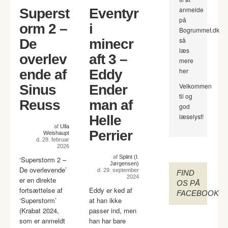
anmelde
Superst
Eventyr
på
orm 2 –
i
Bogrummet.dk
så
De
minecr
læs
overlev
aft 3 –
mere
her
ende af
Eddy
Velkommen
Sinus
Ender
til og
Reuss
man af
god
læselyst!
Helle
af
Ulla
Perrier
Weishaupt
d. 28. februar
2026
af
Splint (I.
‘Superstorm 2 –
Jørgensen)
De overlevende’
d. 29. september
FIND
2024
er en direkte
OS PÅ
fortsættelse af
Eddy er ked af
FACEBOOK
‘Superstorm’
at han ikke
(Krabat 2024,
passer ind, men
som er anmeldt
han har bare