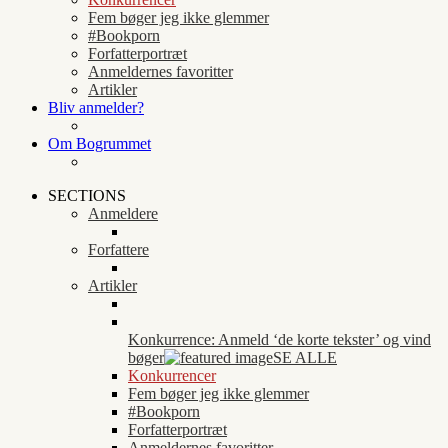
Fem bøger jeg ikke glemmer
#Bookporn
Forfatterportræt
Anmeldernes favoritter
Artikler
Bliv anmelder?
Om Bogrummet
SECTIONS
Anmeldere
Forfattere
Artikler
Konkurrence: Anmeld ‘de korte tekster’ og vind
bøger
SE ALLE
Konkurrencer
Fem bøger jeg ikke glemmer
#Bookporn
Forfatterportræt
Anmeldernes favoritter