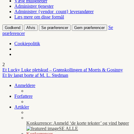
Vælg muligheder
Administrer tjenester
Administrer {vendor_count} leverandører
Læs mere om disse formål
Se
Godkend
Afvis
Se præferencer
Gem præferencer
præferencer
Cookiepolitik
2
Et Lucky Luke pletskud – Grønskollingen af Morris & Gosinny
Et liv langt borte af M. L. Stedman
Anmeldere
Forfattere
Artikler
Konkurrence: Anmeld ‘de korte tekster’ og vind bøger
SE ALLE
Konkurrencer