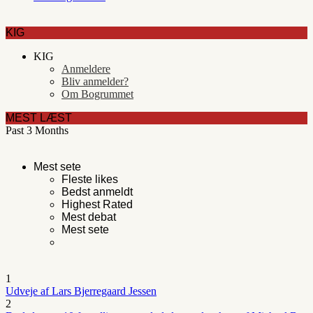
KIG
KIG
Anmeldere
Bliv anmelder?
Om Bogrummet
MEST LÆST
Past 3 Months
Mest sete
Fleste likes
Bedst anmeldt
Highest Rated
Mest debat
Mest sete
1
Udveje af Lars Bjerregaard Jessen
2