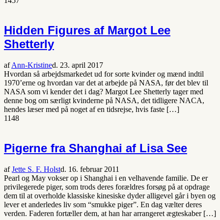
1457
Hidden Figures af Margot Lee
Shetterly
af
Ann-Kristine
d. 23. april 2017
Hvordan så arbejdsmarkedet ud for sorte kvinder og mænd indtil
1970’erne og hvordan var det at arbejde på NASA, før det blev til
NASA som vi kender det i dag? Margot Lee Shetterly tager med
denne bog om særligt kvinderne på NASA, det tidligere NACA,
hendes læser med på noget af en tidsrejse, hvis faste […]
1148
Pigerne fra Shanghai af Lisa See
af
Jette S. F. Holst
d. 16. februar 2011
Pearl og May vokser op i Shanghai i en velhavende familie. De er
privilegerede piger, som trods deres forældres forsøg på at opdrage
dem til at overholde klassiske kinesiske dyder alligevel går i byen og
lever et anderledes liv som “smukke piger”. En dag vælter deres
verden. Faderen fortæller dem, at han har arrangeret ægteskaber […]