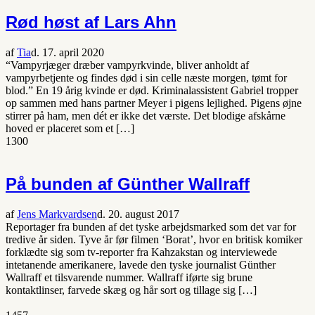
Rød høst af Lars Ahn
af
Tia
d. 17. april 2020
“Vampyrjæger dræber vampyrkvinde, bliver anholdt af
vampyrbetjente og findes død i sin celle næste morgen, tømt for
blod.” En 19 årig kvinde er død. Kriminalassistent Gabriel tropper
op sammen med hans partner Meyer i pigens lejlighed. Pigens øjne
stirrer på ham, men dét er ikke det værste. Det blodige afskårne
hoved er placeret som et […]
1300
På bunden af Günther Wallraff
af
Jens Markvardsen
d. 20. august 2017
Reportager fra bunden af det tyske arbejdsmarked som det var for
tredive år siden. Tyve år før filmen ‘Borat’, hvor en britisk komiker
forklædte sig som tv-reporter fra Kahzakstan og interviewede
intetanende amerikanere, lavede den tyske journalist Günther
Wallraff et tilsvarende nummer. Wallraff iførte sig brune
kontaktlinser, farvede skæg og hår sort og tillage sig […]