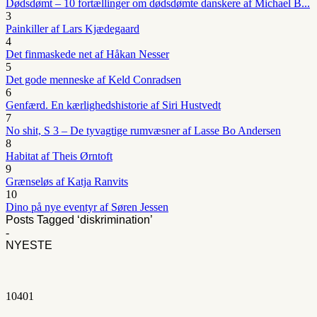
Dødsdømt – 10 fortællinger om dødsdømte danskere af Michael B...
3
Painkiller af Lars Kjædegaard
4
Det finmaskede net af Håkan Nesser
5
Det gode menneske af Keld Conradsen
6
Genfærd. En kærlighedshistorie af Siri Hustvedt
7
No shit, S 3 – De tyvagtige rumvæsner af Lasse Bo Andersen
8
Habitat af Theis Ørntoft
9
Grænseløs af Katja Ranvits
10
Dino på nye eventyr af Søren Jessen
Posts Tagged ‘diskrimination’
-
NYESTE
1040
1