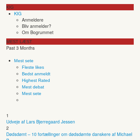
KIG
KIG
Anmeldere
Bliv anmelder?
Om Bogrummet
MEST LÆST
Past 3 Months
Mest sete
Fleste likes
Bedst anmeldt
Highest Rated
Mest debat
Mest sete
1
Udveje af Lars Bjerregaard Jessen
2
Dødsdømt – 10 fortællinger om dødsdømte danskere af Michael