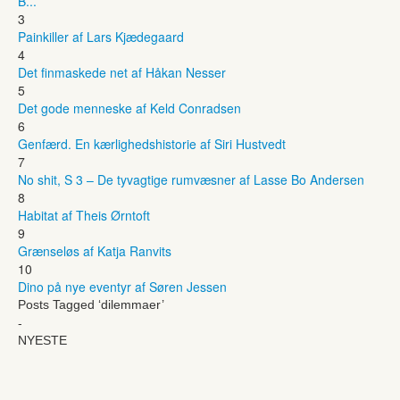
B...
3
Painkiller af Lars Kjædegaard
4
Det finmaskede net af Håkan Nesser
5
Det gode menneske af Keld Conradsen
6
Genfærd. En kærlighedshistorie af Siri Hustvedt
7
No shit, S 3 – De tyvagtige rumvæsner af Lasse Bo Andersen
8
Habitat af Theis Ørntoft
9
Grænseløs af Katja Ranvits
10
Dino på nye eventyr af Søren Jessen
Posts Tagged ‘dilemmaer’
-
NYESTE