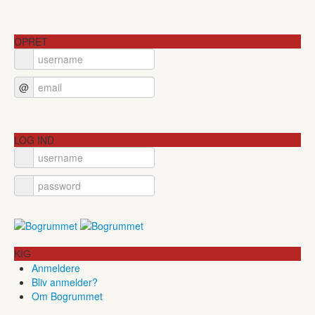
OPRET
@
LOG IND
KIG
Anmeldere
Bliv anmelder?
Om Bogrummet