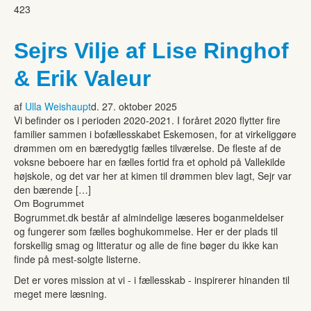
423
Sejrs Vilje af Lise Ringhof
& Erik Valeur
af
Ulla Weishaupt
d. 27. oktober 2025
Vi befinder os i perioden 2020-2021. I foråret 2020 flytter fire
familier sammen i bofællesskabet Eskemosen, for at virkeliggøre
drømmen om en bæredygtig fælles tilværelse. De fleste af de
voksne beboere har en fælles fortid fra et ophold på Vallekilde
højskole, og det var her at kimen til drømmen blev lagt, Sejr var
den bærende […]
Om Bogrummet
Bogrummet.dk består af almindelige læseres boganmeldelser
og fungerer som fælles boghukommelse. Her er der plads til
forskellig smag og litteratur og alle de fine bøger du ikke kan
finde på mest-solgte listerne.
Det er vores mission at vi - i fællesskab - inspirerer hinanden til
meget mere læsning.