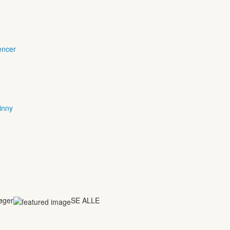
encer
inny
bøger
SE ALLE