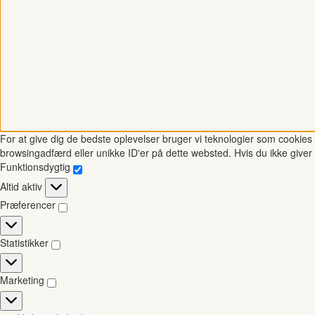
For at give dig de bedste oplevelser bruger vi teknologier som cookies t
browsingadfærd eller unikke ID'er på dette websted. Hvis du ikke giver 
Funktionsdygtig
Funktionsdygtig
Altid aktiv
Præferencer
Præferencer
Statistikker
Statistikker
Marketing
Marketing