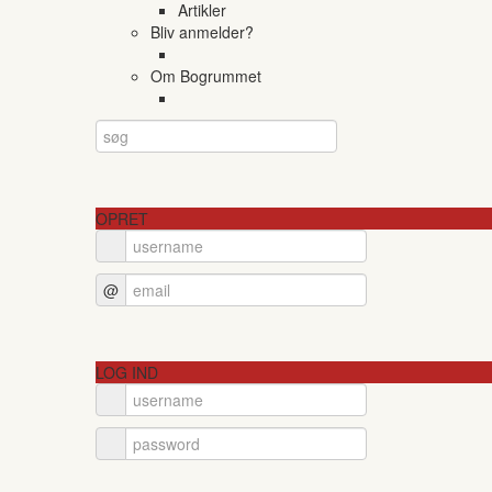
Artikler
Bliv anmelder?
Om Bogrummet
OPRET
@
LOG IND