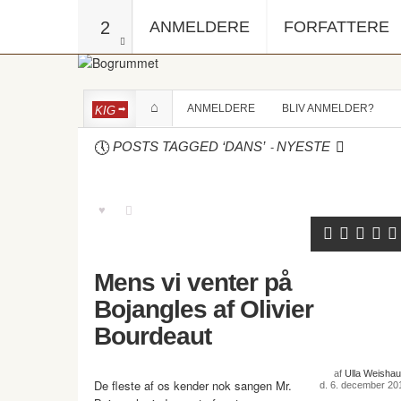
2
ANMELDERE
FORFATTERE
ANMELDERE
BLIV ANMELDER?
KIG
-
POSTS TAGGED ‘DANS’
NYESTE
Mens vi venter på
Bojangles af Olivier
Bourdeaut
af
Ulla Weishau
De fleste af os kender nok sangen Mr.
d. 6. december 20