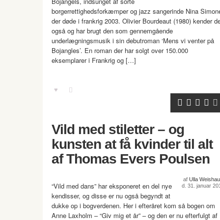
Bojangels, indsunget af sorte
borgerrettighedsforkæmper og jazz sangerinde Nina Simon
der døde i frankrig 2003. Olivier Bourdeaut (1980) kender d
også og har brugt den som gennemgående
underlægningsmusik i sin debutroman ‘Mens vi venter på
Bojangles’. En roman der har solgt over 150.000
eksemplarer i Frankrig og […]
Vild med stiletter – og
kunsten at få kvinder til alt
af Thomas Evers Poulsen
af
Ulla Weishau
“Vild med dans” har eksponeret en del nye
d. 31. januar 20
kendisser, og disse er nu også begyndt at
dukke op i bogverdenen. Her i efteråret kom så bogen om
Anne Laxholm – “Giv mig et år” – og den er nu efterfulgt af