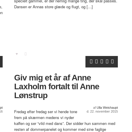
specielt gammel, er der nemlig mange ting, der skal passes.
e,
Dansen er Annas store glæde og flugt, og […]
en
Giv mig et år af Anne
Laxholm fortalt til Anne
Lønstrup
pt
af
Ulla Weishaupt
Fredag efter fredag ser vi hende tone
16
d. 22. november 2015
frem på skærmen medens vi nyder
kaffen og ser “vild med dans”. Der sidder hun sammen med
resten af dommerpanelet og kommer med sine faglige