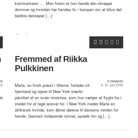
kommentarer …. Men hvem er hun hende den skrappe
dommer og hvordan har hendes liv i kampen om at blive det
bedste dansepar […]
n
Fremmed af Riikka
Pulkkinen
ne
af
tanjasen
Maria, en finsk præst i 30erne, forlader sit
015
d. 11. juni 2015
hjemland og rejser til New York stærkt
le
påvirket af en svær troskrise, som hun vælger at flygte fra i
stedet for at tage ansvar for. I New York møder Maria en
afrikansk kvinde, som åbner dørene til dansens verden for
hende. Gennem forløsende rytmer, sprøde trin og […]