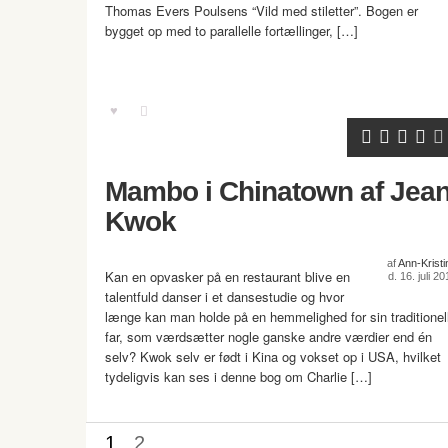
Thomas Evers Poulsens “Vild med stiletter”. Bogen er
bygget op med to parallelle fortællinger, […]
Mambo i Chinatown af Jea
Kwok
af
Ann-Kristi
Kan en opvasker på en restaurant blive en
d. 16. juli 2
talentfuld danser i et dansestudie og hvor
længe kan man holde på en hemmelighed for sin traditionel
far, som værdsætter nogle ganske andre værdier end én
selv? Kwok selv er født i Kina og vokset op i USA, hvilket
tydeligvis kan ses i denne bog om Charlie […]
1
2