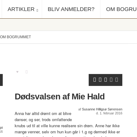
ARTIKLER
BLIV ANMELDER?
OM BOGR
OM BOGRUMMET
Dødsvalsen af Mie Hald
af
Susanne Hilligsø Sørensen
Anna har altid drømt om at blive
d. 1. februar 2016
danser, og ser, trods omfattende
knubs ud til at ville kunne realisere sin drøm. Anne har ikke
pt
mange venner, selv om hun kun går i 1.g og dermed ikke er
16