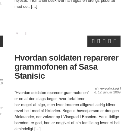
højeste. I romanen beskriver han også en drengs pubertet
t
med det, […]
Hvordan soldaten reparerer
grammofonen af Sasa
Stanisic
en
10
af
newyorkcitygirl
“Hvordan soldaten reparerer grammofonen”
d. 12. januar 2009
er en af den slags bøger, hvor forfatteren
har meget at sige, men hvor læseren alligevel aldrig bliver
er
revet helt med af historien. Bogens hovedperson er drengen
r
Aleksander, der vokser op i Visegrad i Bosnien. Hans tidlige
barndom er god, han er omgivet af sin familie og lever et helt
almindeligt […]