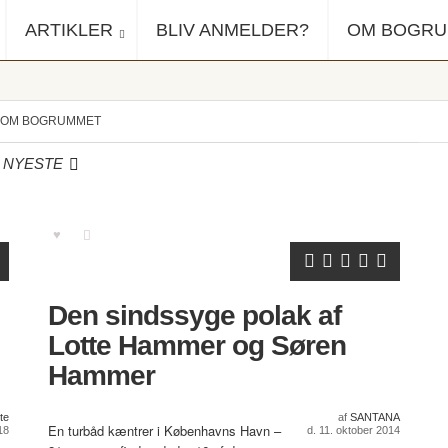
ARTIKLER
BLIV ANMELDER?
OM BOGR
OM BOGRUMMET
NYESTE
Den sindssyge polak af
Lotte Hammer og Søren
Hammer
te
af
SANTANA
En turbåd kæntrer i Københavns Havn –
18
d. 11. oktober 2014