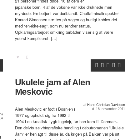
21 personer findes døde. 16 af dem er
japanske børn. 4 af de voksne var ikke druknede men
myrdede. En betjent var deriblandt. Chefkriminalinspektør
Konrad Simonsen sættes på sagen og hurtigt kobles det
med “en-ikke-sag”, som nu ændrer status.
Opklaringsarbejdet omkring turbåden viser sig at være
yderst kompliceret. […]
Ukulele jam af Alen
Meskovic
af
Hans Christian Davidsen
Alen Meskovic er født i Bosnien i
d. 18. november 2011
n)
1977 og opholdt sig fra 1992 til
14
1994 i en kroatisk flygtningelejr, før han kom til Danmark.
Den delvis selvbiografiske handling i debutromanen ”Ukulele
Jam” er henlagt til disse år, da krigen på Balkan var på sit
t