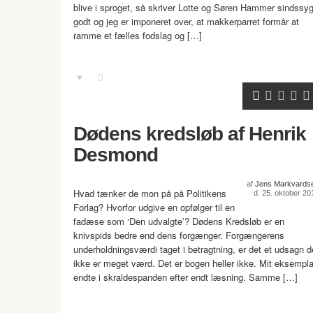
blive i sproget, så skriver Lotte og Søren Hammer sindssyg
godt og jeg er imponeret over, at makkerparret formår at
ramme et fælles fodslag og […]
Dødens kredsløb af Henrik
Desmond
af
Jens Markvards
Hvad tænker de mon på på Politikens
d. 25. oktober 20
Forlag? Hvorfor udgive en opfølger til en
fadæse som ‘Den udvalgte’? Dødens Kredsløb er en
knivspids bedre end dens forgænger. Forgængerens
underholdningsværdi taget i betragtning, er det et udsagn d
ikke er meget værd. Det er bogen heller ikke. Mit eksempla
endte i skraldespanden efter endt læsning. Samme […]