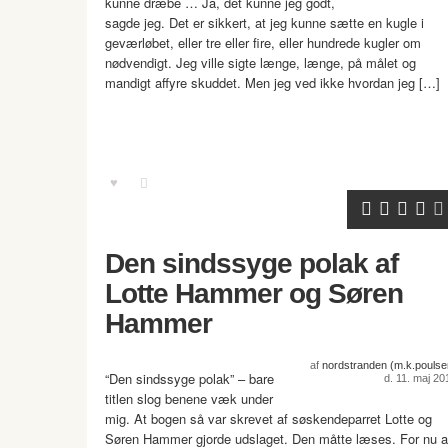
kunne dræbe … Ja, det kunne jeg godt,
sagde jeg. Det er sikkert, at jeg kunne sætte en kugle i
geværløbet, eller tre eller fire, eller hundrede kugler om
nødvendigt. Jeg ville sigte længe, længe, på målet og
mandigt affyre skuddet. Men jeg ved ikke hvordan jeg […]
Den sindssyge polak af
Lotte Hammer og Søren
Hammer
af
nordstranden (m.k.poulse
“Den sindssyge polak” – bare
d. 11. maj 20
titlen slog benene væk under
mig. At bogen så var skrevet af søskendeparret Lotte og
Søren Hammer gjorde udslaget. Den måtte læses. For nu a