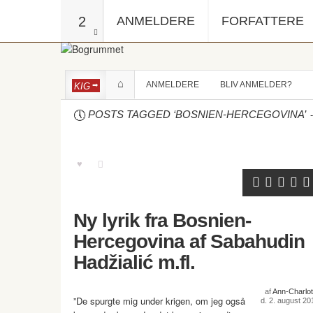
2
ANMELDERE
FORFATTERE
ANMELDERE
BLIV ANMELDER?
KIG
-
POSTS TAGGED ‘BOSNIEN-HERCEGOVINA’
Ny lyrik fra Bosnien-
Hercegovina af Sabahudin
Hadžialić m.fl.
af
Ann-Charlot
”De spurgte mig under krigen, om jeg også
d. 2. august 20