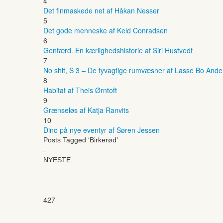
4
Det finmaskede net af Håkan Nesser
5
Det gode menneske af Keld Conradsen
6
Genfærd. En kærlighedshistorie af Siri Hustvedt
7
No shit, S 3 – De tyvagtige rumvæsner af Lasse Bo And
8
Habitat af Theis Ørntoft
9
Grænseløs af Katja Ranvits
10
Dino på nye eventyr af Søren Jessen
Posts Tagged ‘Birkerød’
-
NYESTE
427