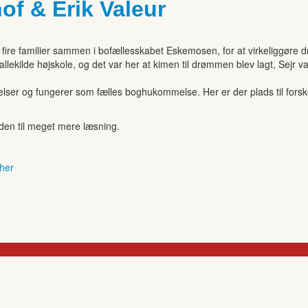
hof & Erik Valeur
er fire familier sammen i bofællesskabet Eskemosen, for at virkeliggøre
allekilde højskole, og det var her at kimen til drømmen blev lagt, Sejr
r og fungerer som fælles boghukommelse. Her er der plads til forskell
anden til meget mere læsning.
 her