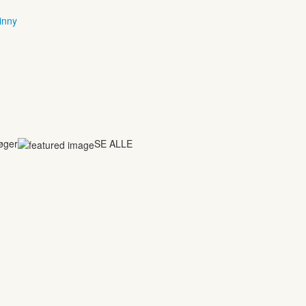
inny
bøger
SE ALLE