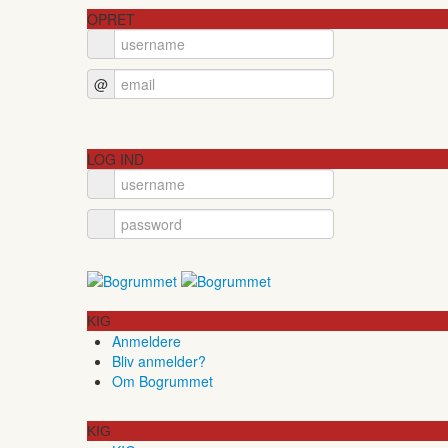
OPRET
@
LOG IND
KIG
Anmeldere
Bliv anmelder?
Om Bogrummet
KIG