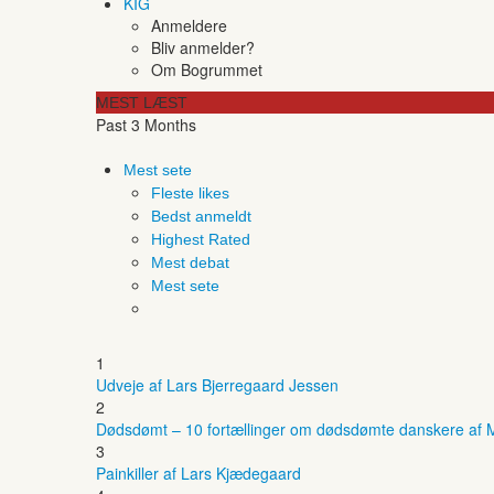
KIG
Anmeldere
Bliv anmelder?
Om Bogrummet
MEST LÆST
Past 3 Months
Mest sete
Fleste likes
Bedst anmeldt
Highest Rated
Mest debat
Mest sete
1
Udveje af Lars Bjerregaard Jessen
2
Dødsdømt – 10 fortællinger om dødsdømte danskere af M
3
Painkiller af Lars Kjædegaard