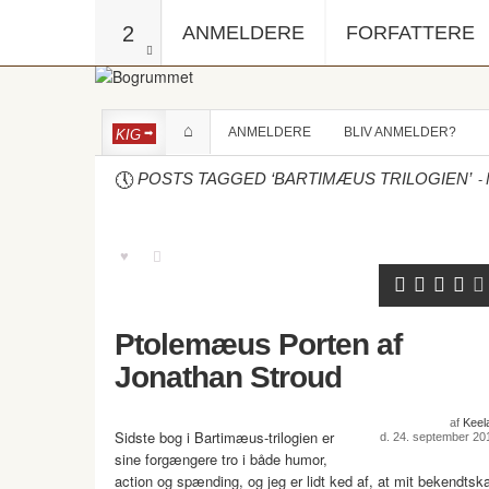
2
ANMELDERE
FORFATTERE
ANMELDERE
BLIV ANMELDER?
KIG
-
POSTS TAGGED ‘BARTIMÆUS TRILOGIEN’
Ptolemæus Porten af
Jonathan Stroud
af
Keel
Sidste bog i Bartimæus-trilogien er
d. 24. september 20
sine forgængere tro i både humor,
action og spænding, og jeg er lidt ked af, at mit bekendtsk