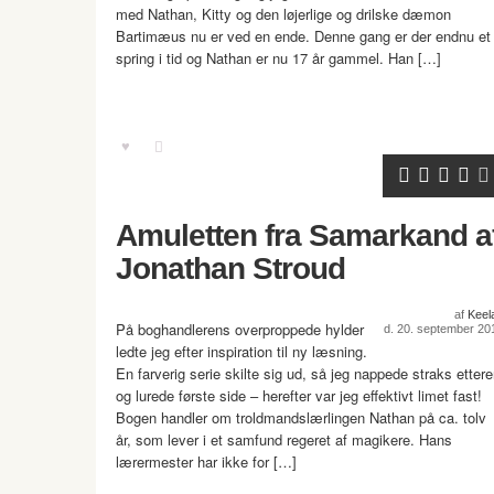
med Nathan, Kitty og den løjerlige og drilske dæmon
Bartimæus nu er ved en ende. Denne gang er der endnu et
spring i tid og Nathan er nu 17 år gammel. Han […]
Amuletten fra Samarkand a
Jonathan Stroud
af
Keel
På boghandlerens overproppede hylder
d. 20. september 20
ledte jeg efter inspiration til ny læsning.
En farverig serie skilte sig ud, så jeg nappede straks etter
og lurede første side – herefter var jeg effektivt limet fast!
Bogen handler om troldmandslærlingen Nathan på ca. tolv
år, som lever i et samfund regeret af magikere. Hans
lærermester har ikke for […]