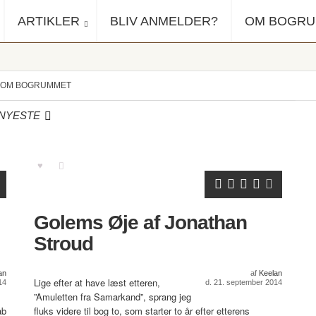
ARTIKLER
BLIV ANMELDER?
OM BOGR
OM BOGRUMMET
NYESTE
Golems Øje af Jonathan
Stroud
an
af
Keelan
Lige efter at have læst etteren,
14
d. 21. september 2014
”Amuletten fra Samarkand”, sprang jeg
ab
fluks videre til bog to, som starter to år efter etterens