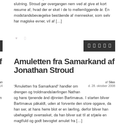
slutning. Stroud gør overgangen nem ved at give et kort
resume af, hvad der er sket i de to mellemliggende år. En
modstandsbevægelse bestående af mennesker, som selv
har magiske evner, vil af […]
f
Amuletten fra Samarkand af
Jonathan Stroud
an
af
Silas
”Amuletten fra Samarkand” handler om
14
d. 28. oktober 2008
drengen og troldmandslærlingen Nathan
en
og hans tjenende ånd djinnien Bartimæus. I starten bliver
Bartimæus påkaldt, uden at forvente den store opgave, da
han ser, at hans herre blot er en lærling, derfor bliver han
ubehageligt overrasket, da han bliver sat til at stjæle en
magtfuld og godt bevogtet amulet fra […]