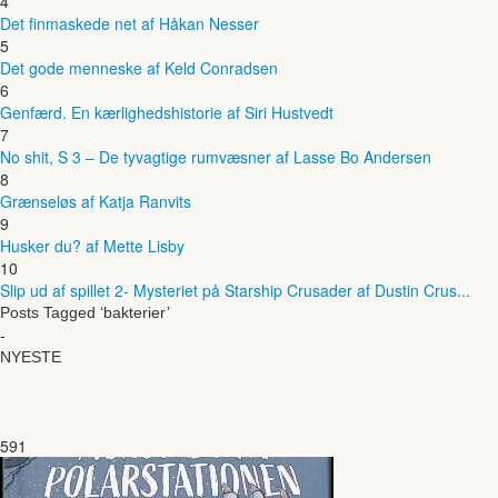
4
Det finmaskede net af Håkan Nesser
5
Det gode menneske af Keld Conradsen
6
Genfærd. En kærlighedshistorie af Siri Hustvedt
7
No shit, S 3 – De tyvagtige rumvæsner af Lasse Bo Andersen
8
Grænseløs af Katja Ranvits
9
Husker du? af Mette Lisby
10
Slip ud af spillet 2- Mysteriet på Starship Crusader af Dustin Crus...
Posts Tagged ‘bakterier’
-
NYESTE
591