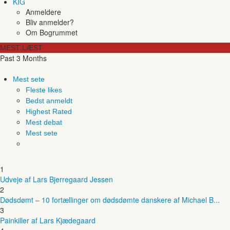
KIG
Anmeldere
Bliv anmelder?
Om Bogrummet
MEST LÆST
Past 3 Months
Mest sete
Fleste likes
Bedst anmeldt
Highest Rated
Mest debat
Mest sete
1
Udveje af Lars Bjerregaard Jessen
2
Dødsdømt – 10 fortællinger om dødsdømte danskere af Michael B...
3
Painkiller af Lars Kjædegaard