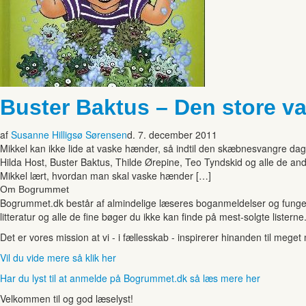
Buster Baktus – Den store va
af
Susanne Hilligsø Sørensen
d. 7. december 2011
Mikkel kan ikke lide at vaske hænder, så indtil den skæbnesvangre da
Hilda Host, Buster Baktus, Thilde Ørepine, Teo Tyndskid og alle de and
Mikkel lært, hvordan man skal vaske hænder […]
Om Bogrummet
Bogrummet.dk består af almindelige læseres boganmeldelser og funger
litteratur og alle de fine bøger du ikke kan finde på mest-solgte listerne
Det er vores mission at vi - i fællesskab - inspirerer hinanden til mege
Vil du vide mere så klik her
Har du lyst til at anmelde på Bogrummet.dk så læs mere her
Velkommen til og god læselyst!