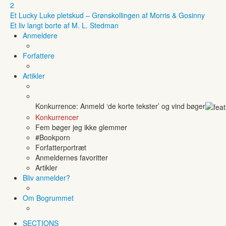
2
Et Lucky Luke pletskud – Grønskollingen af Morris & Gosinny
Et liv langt borte af M. L. Stedman
Anmeldere
Forfattere
Artikler
Konkurrence: Anmeld ‘de korte tekster’ og vind bøger
Konkurrencer
Fem bøger jeg ikke glemmer
#Bookporn
Forfatterportræt
Anmeldernes favoritter
Artikler
Bliv anmelder?
Om Bogrummet
SECTIONS