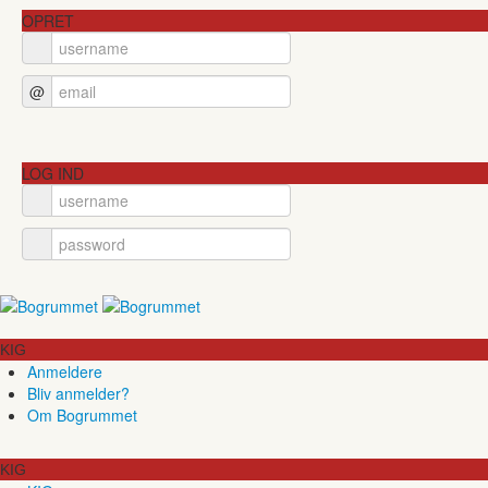
OPRET
@
LOG IND
KIG
Anmeldere
Bliv anmelder?
Om Bogrummet
KIG