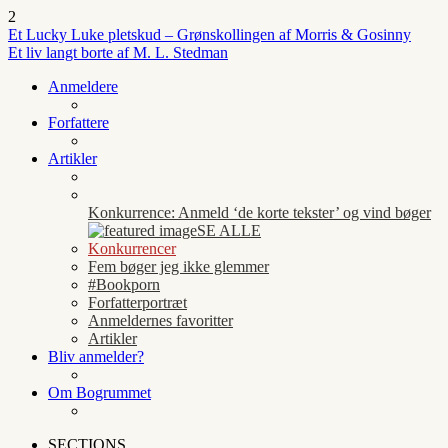
2
Et Lucky Luke pletskud – Grønskollingen af Morris & Gosinny
Et liv langt borte af M. L. Stedman
Anmeldere
Forfattere
Artikler
Konkurrence: Anmeld ‘de korte tekster’ og vind bøger
SE ALLE
Konkurrencer
Fem bøger jeg ikke glemmer
#Bookporn
Forfatterportræt
Anmeldernes favoritter
Artikler
Bliv anmelder?
Om Bogrummet
SECTIONS