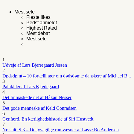
Mest sete
Fleste likes
Bedst anmeldt
Highest Rated
Mest debat
Mest sete
1
Udveje af Lars Bjerregaard Jessen
2
Dødsdømt – 10 fortællinger om dødsdømte danskere af Michael B...
3
Painkiller af Lars Kjædegaard
4
Det finmaskede net af Håkan Nesser
5
Det gode menneske af Keld Conradsen
6
Genfærd. En kærlighedshistorie af Siri Hustvedt
7
No shit, S 3 – De tyvagtige rumvæsner af Lasse Bo Andersen