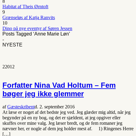
8
Habitat af Theis Ørntoft
9
Grænseløs af Katja Ranvits
10
Dino på nye eventyr af Søren Jessen
Posts Tagged ‘Anne Marie Løn’
-
NYESTE
2
2012
Forfatter Nina Vad Holtum – Fem
bøger jeg ikke glemmer
af
Gæsteskribent
d. 2. september 2016
At læse er noget af det bedste jeg ved. Jeg glæder mig altid, når jeg
begynder på en ny bog, og det er sjældent, at jeg opgiver eller
skuffes over mine valg. Jeg læser bredt, og de fem romaner jeg
nævner her, er nogle af dem jeg holder mest af. 1) Ringenes Herre
[…]