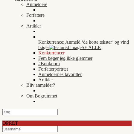
Anmeldere
Forfattere
Artikler
Konkurrence: Anmeld ‘de korte tekster’ og vind
bøger
SE ALLE
Konkurrencer
Fem bøger jeg ikke glemmer
#Bookporn
Forfatterportræt
Anmeldernes favoritter
Artikler
Bliv anmelder?
Om Bogrummet
OPRET