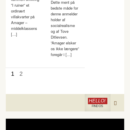
Dette ment på
”I ruiner” et
bedste måde for
ordinært
denne anmelder
villakvarter på
holder af
Amager –
socialrealisme
middelklassens
og af Tove
[…]
Ditlevsen.
”Amager elsker
os ikke længere”
foregår i […]
1
2
HELLO!
FIND OS