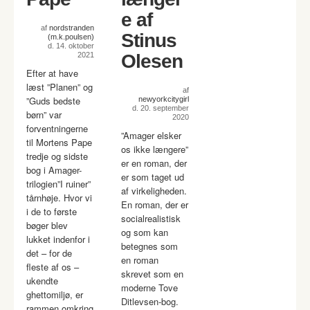
e af
af
nordstranden
Stinus
(m.k.poulsen)
d. 14. oktober
2021
Olesen
Efter at have
læst ”Planen” og
af
”Guds bedste
newyorkcitygirl
d. 20. september
børn” var
2020
forventningerne
”Amager elsker
til Mortens Pape
os ikke længere”
tredje og sidste
er en roman, der
bog i Amager-
er som taget ud
trilogien”I ruiner”
af virkeligheden.
tårnhøje. Hvor vi
En roman, der er
i de to første
socialrealistisk
bøger blev
og som kan
lukket indenfor i
betegnes som
det – for de
en roman
fleste af os –
skrevet som en
ukendte
moderne Tove
ghettomiljø, er
Ditlevsen-bog.
rammen omkring