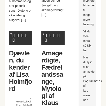
anden vej, og-
inspirerer
hukommelse og
tju-og-tju og
hinanden
stor poetisk
skomagerdreng”.
til
sans. Digtene er
[…]
meget
så enkle og
mere
alligevel […]
læsning.
Vil du
vide
mere
så klik
her
Djævle
Amage
Har
n, du
rdigte,
du lyst
kender
Fædrel
til at
anmelde
af Lisa
andssa
på
Holmfjo
nge,
Bogrummet.dk
så
rd
Mytolo
læs
gi af
mere
af
her
Klaus
newyorkcitygirl
d. 7. maj 2023