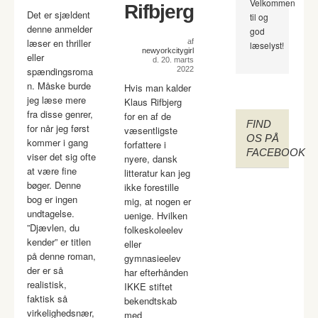
Velkommen
Rifbjerg
Det er sjældent
til og
denne anmelder
god
læser en thriller
af
læselyst!
newyorkcitygirl
eller
d. 20. marts
spændingsroma
2022
n. Måske burde
Hvis man kalder
jeg læse mere
Klaus Rifbjerg
fra disse genrer,
for en af de
FIND
for når jeg først
væsentligste
OS PÅ
kommer i gang
forfattere i
FACEBOOK
viser det sig ofte
nyere, dansk
at være fine
litteratur kan jeg
bøger. Denne
ikke forestille
bog er ingen
mig, at nogen er
undtagelse.
uenige. Hvilken
”Djævlen, du
folkeskoleelev
kender” er titlen
eller
på denne roman,
gymnasieelev
der er så
har efterhånden
realistisk,
IKKE stiftet
faktisk så
bekendtskab
virkelighedsnær,
med