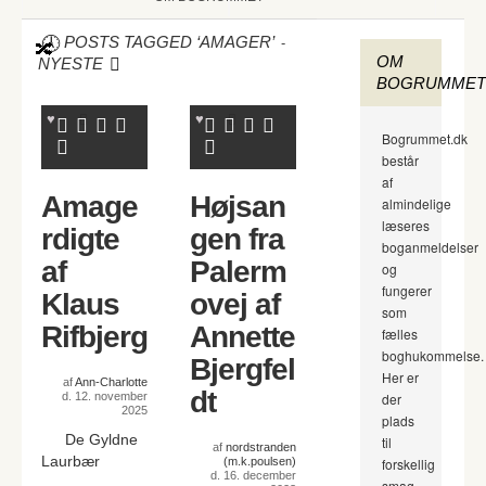
-
POSTS TAGGED ‘AMAGER’
OM
NYESTE
BOGRUMMET
Bogrummet.dk
består
af
Amage
Højsan
almindelige
læseres
rdigte
gen fra
boganmeldelser
af
Palerm
og
fungerer
Klaus
ovej af
som
Rifbjerg
Annette
fælles
boghukommelse.
Bjergfel
Her er
af
Ann-Charlotte
dt
d. 12. november
der
2025
plads
De Gyldne
til
af
nordstranden
Laurbær
(m.k.poulsen)
forskellig
d. 16. december
smag