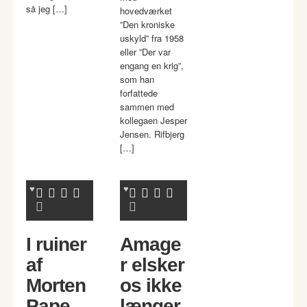
så jeg […]
hovedværket
”Den kroniske
uskyld” fra 1958
eller ”Der var
engang en krig”,
som han
forfattede
sammen med
kollegaen Jesper
Jensen. Rifbjerg
[…]
I ruiner
Amage
af
r elsker
Morten
os ikke
Pape
længer