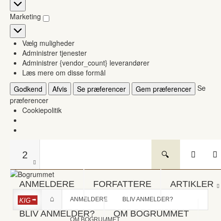
Statistikker
Marketing
Marketing
Vælg muligheder
Administrer tjenester
Administrer {vendor_count} leverandører
Læs mere om disse formål
Se
Godkend
Afvis
Se præferencer
Gem præferencer
præferencer
Cookiepolitik
2
ANMELDERE
FORFATTERE
ARTIKLER
ANMELDERE
BLIV ANMELDER?
KIG
BLIV ANMELDER?
OM BOGRUMMET
OM BOGRUMMET