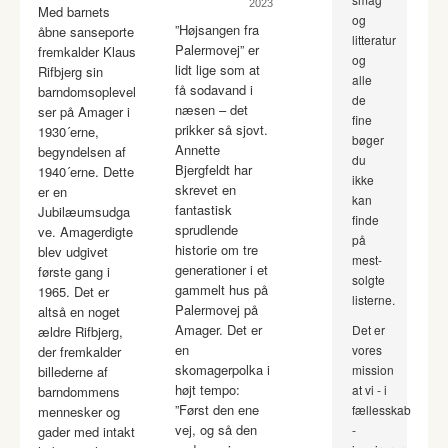
2023
Med barnets
og
”Højsangen fra
åbne sanseporte
litteratur
Palermovej” er
fremkalder Klaus
og
lidt lige som at
Rifbjerg sin
alle
få sodavand i
barndomsoplevel
de
næsen – det
ser på Amager i
fine
prikker så sjovt.
1930´erne,
bøger
Annette
begyndelsen af
du
Bjergfeldt har
1940´erne. Dette
ikke
skrevet en
er en
kan
fantastisk
Jubilæumsudga
finde
sprudlende
ve. Amagerdigte
på
historie om tre
blev udgivet
mest-
generationer i et
første gang i
solgte
gammelt hus på
1965. Det er
listerne.
Palermovej på
altså en noget
Amager. Det er
Det er
ældre Rifbjerg,
en
vores
der fremkalder
skomagerpolka i
mission
billederne af
højt tempo:
at vi - i
barndommens
”Først den ene
fællesskab
mennesker og
vej, og så den
-
gader med intakt