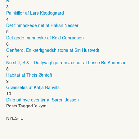
B...
3
Painkiller af Lars Kjædegaard
4
Det finmaskede net af Håkan Nesser
5
Det gode menneske af Keld Conradsen
6
Genfærd. En kærlighedshistorie af Siri Hustvedt
7
No shit, S 3 – De tyvagtige rumvæsner af Lasse Bo Andersen
8
Habitat af Theis Ørntoft
9
Grænseløs af Katja Ranvits
10
Dino på nye eventyr af Søren Jessen
Posts Tagged ‘alkymi’
-
NYESTE