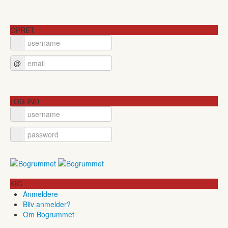
OPRET
@
LOG IND
KIG
Anmeldere
Bliv anmelder?
Om Bogrummet