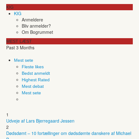
KIG
KIG
Anmeldere
Bliv anmelder?
Om Bogrummet
MEST LÆST
Past 3 Months
Mest sete
Fleste likes
Bedst anmeldt
Highest Rated
Mest debat
Mest sete
1
Udveje af Lars Bjerregaard Jessen
2
Dødsdømt – 10 fortællinger om dødsdømte danskere af Michael