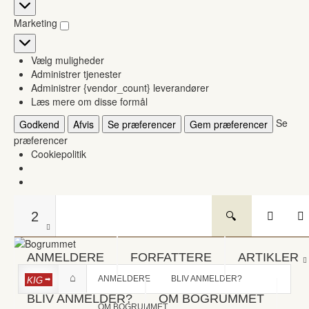
Statistikker
Marketing
Marketing
Vælg muligheder
Administrer tjenester
Administrer {vendor_count} leverandører
Læs mere om disse formål
Se
Godkend
Afvis
Se præferencer
Gem præferencer
præferencer
Cookiepolitik
2
ANMELDERE
FORFATTERE
ARTIKLER
ANMELDERE
BLIV ANMELDER?
KIG
BLIV ANMELDER?
OM BOGRUMMET
OM BOGRUMMET