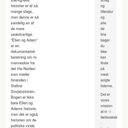
historier er af så
og
mange slags,
litteratur
men denne er så
og
sandelig en af
alle
de mere
de
usædvanlige.
fine
“Ellen og Adam”
bøger
er en
du
dokumentarisk
ikke
beretning om to
kan
mennesker fra
finde
det frie Norden
på
som møder
mest-
hinanden i
solgte
Stalins
listerne.
Sovjetunionen.
Det er
Bogen er ikke
vores
bare Ellen og
mission
Adams historie,
at vi - i
men det er også
fællesskab
historien om de
-
politiske vinde