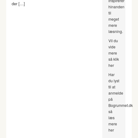
inspirerer
der […]
hinanden
til
meget
mere
læsning.
Vil du
vide
mere
så klik
her
Har
du lyst
til at
anmelde
på
Bogrummet.dk
så
læs
mere
her