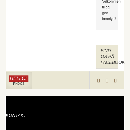
Velkommen
til og
god
læselyst!
FIND
OS PÅ
FACEBOOK
HELLO!
FIND OS
KONTAKT