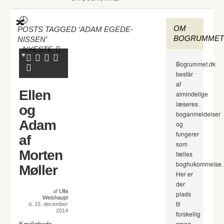
OM
POSTS TAGGED ‘ADAM EGEDE-
BOGRUMMET
NISSEN’
-
NYESTE
Bogrummet.dk
består
af
Ellen
almindelige
læseres
og
boganmeldelser
Adam
og
fungerer
af
som
Morten
fælles
boghukommelse.
Møller
Her er
der
af
Ulla
plads
Weishaupt
til
d. 15. december
2014
forskellig
Kærligheds
smag