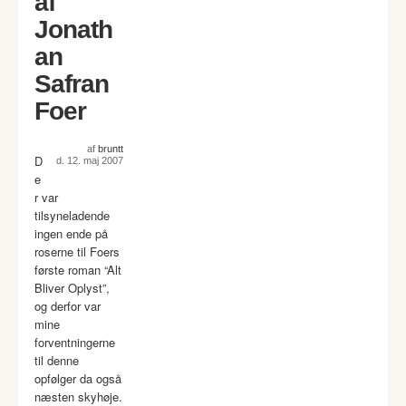
af
Jonath
an
Safran
Foer
af
bruntt
D
d. 12. maj 2007
e
r var
tilsyneladende
ingen ende på
roserne til Foers
første roman “Alt
Bliver Oplyst”,
og derfor var
mine
forventningerne
til denne
opfølger da også
næsten skyhøje.