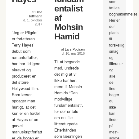
som
entalist
fælles
af
Ditte
boghukommelse.
af
Hoffmann
Her er
d. 1. oktober
2017
Mohsin
der
‘Jeg er Pilgrim’
plads
Hamid
er forfatteren
til
Terry Hayes’
forskellig
af
Lars Poulsen
debut som
smag
d. 10. maj 2016
romanforfatter,
og
Til at begynde
han har tidligere
litteratur
med, undrede
skrevet og
og
det mig at vi
produceret en
alle
ikke har hørt
del større
de
mere til Mohsin
Hollywood film.
fine
Hamids “Den
Som læser
bøger
modvillige
opdager man
du
fundamentalist”,
hurtigt, at det
ikke
for der er tale
kun er en fordel
kan
om en lille
at Hayes er en
finde
litteraturperle.
garvet
på
Efterhånden
manuskriptforfatt
mest-
som læsningen
er, da bogen er
solgte