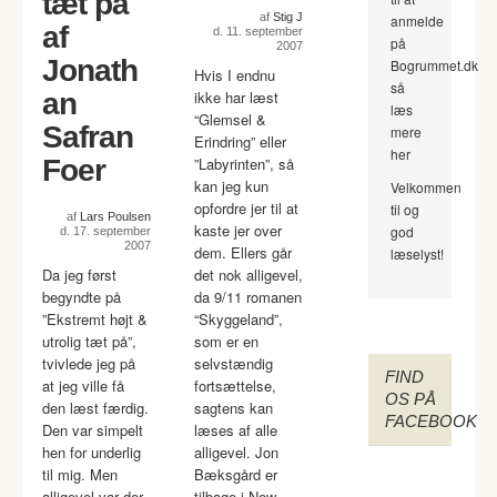
tæt på
af
Stig J
anmelde
af
d. 11. september
på
2007
Jonath
Bogrummet.dk
Hvis I endnu
så
an
ikke har læst
læs
“Glemsel &
Safran
mere
Erindring” eller
her
Foer
”Labyrinten”, så
kan jeg kun
Velkommen
opfordre jer til at
til og
af
Lars Poulsen
kaste jer over
god
d. 17. september
2007
dem. Ellers går
læselyst!
Da jeg først
det nok alligevel,
begyndte på
da 9/11 romanen
”Ekstremt højt &
“Skyggeland”,
utrolig tæt på”,
som er en
tvivlede jeg på
selvstændig
FIND
at jeg ville få
fortsættelse,
OS PÅ
den læst færdig.
sagtens kan
FACEBOOK
Den var simpelt
læses af alle
hen for underlig
alligevel. Jon
til mig. Men
Bæksgård er
alligevel var der
tilbage i New