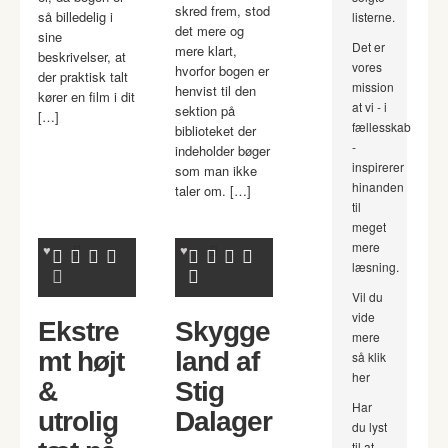
skred frem, stod
så billedelig i
listerne.
det mere og
sine
Det er
mere klart,
beskrivelser, at
vores
hvorfor bogen er
der praktisk talt
mission
henvist til den
kører en film i dit
at vi - i
sektion på
[…]
fællesskab
biblioteket der
-
indeholder bøger
inspirerer
som man ikke
hinanden
taler om. […]
til
meget
mere
læsning.
Vil du
vide
Ekstre
Skygge
mere
mt højt
land af
så klik
her
&
Stig
Har
utrolig
Dalager
du lyst
til at