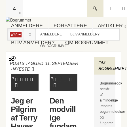
4
ANMELDERE
FORFATTERE
ARTIKLER
ANMELDERE
BLIV ANMELDER?
KIG
BLIV ANMELDER?
OM BOGRUMMET
OM BOGRUMMET
OM
POSTS TAGGED ‘11. SEPTEMBER’
BOGRUMMET
-
NYESTE
Bogrummet.dk
består
af
Jeg er
Den
almindelige
læseres
Pilgrim
modvill
boganmeldelser
af Terry
ige
og
fungerer
Hayes
fundam