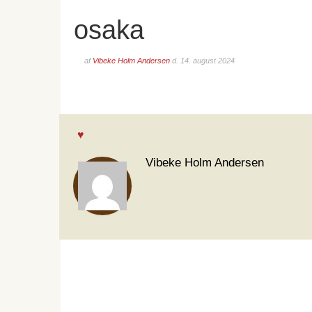
osaka
af
Vibeke Holm Andersen
d.
14. august 2024
Vibeke Holm Andersen