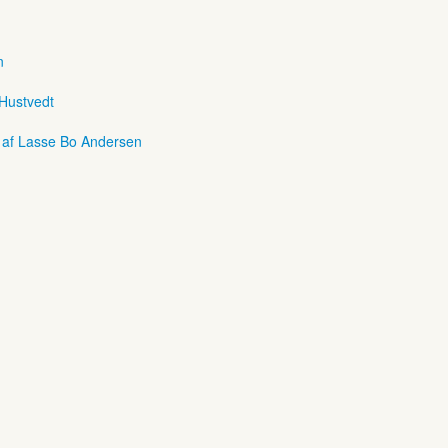
n
 Hustvedt
r af Lasse Bo Andersen