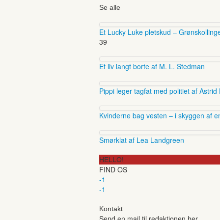
Se alle
Et Lucky Luke pletskud – Grønskolling
39
Et liv langt borte af M. L. Stedman
Pippi leger tagfat med politiet af Astrid
Kvinderne bag vesten – i skyggen af en
Smørklat af Lea Landgreen
HELLO!
FIND OS
-1
-1
Kontakt
Send en mail til redaktionen her