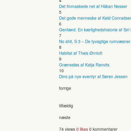
4
Det finmaskede net af Håkan Nesser
5
Det gode menneske af Keld Conradse
6
Genfærd. En kærlighedshistorie af Siri
7
No shit, S 3 – De tyvagtige rumvæsne
8
Habitat af Theis Ørntoft
9
Grænseløs af Katja Ranvits
10
Dino på nye eventyr af Søren Jessen
forrige
tilfældig
næste
74 views
0 likes
0 kommentarer