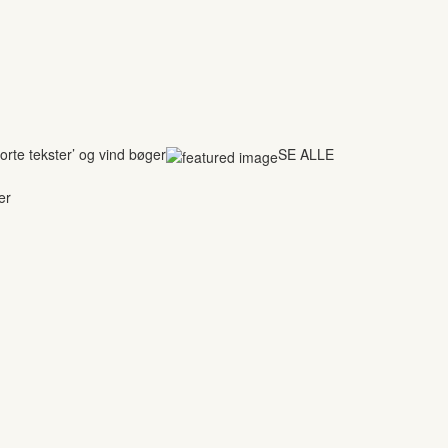
rte tekster’ og vind bøger
SE ALLE
er