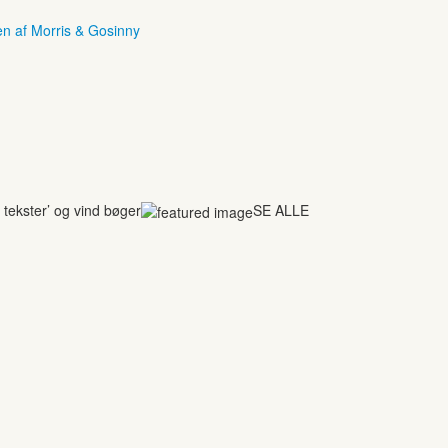
en af Morris & Gosinny
tekster’ og vind bøger
SE ALLE