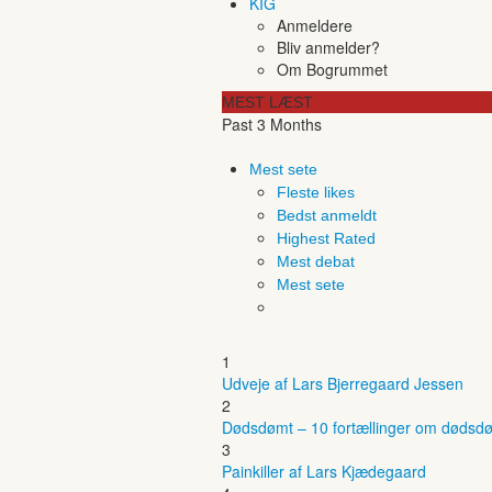
KIG
Anmeldere
Bliv anmelder?
Om Bogrummet
MEST LÆST
Past 3 Months
Mest sete
Fleste likes
Bedst anmeldt
Highest Rated
Mest debat
Mest sete
1
Udveje af Lars Bjerregaard Jessen
2
Dødsdømt – 10 fortællinger om dødsdø
3
Painkiller af Lars Kjædegaard