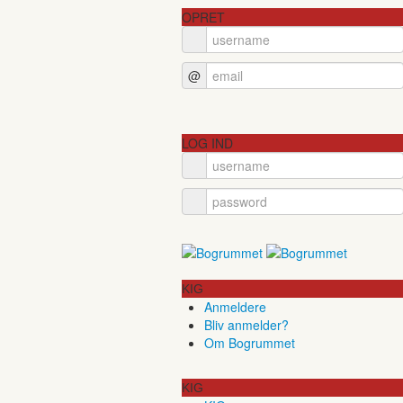
OPRET
@
LOG IND
KIG
Anmeldere
Bliv anmelder?
Om Bogrummet
KIG