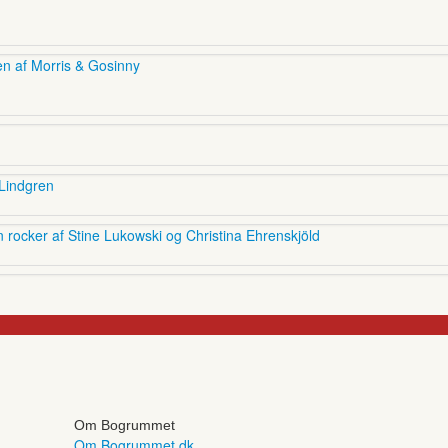
en af Morris & Gosinny
 Lindgren
 rocker af Stine Lukowski og Christina Ehrenskjöld
Om Bogrummet
Om Bogrummet.dk