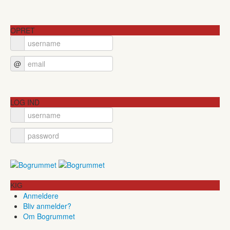
OPRET
@
LOG IND
KIG
Anmeldere
Bliv anmelder?
Om Bogrummet