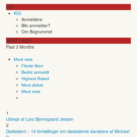
KIG
KIG
Anmeldere
Bliv anmelder?
Om Bogrummet
MEST LÆST
Past 3 Months
Mest sete
Fleste likes
Bedst anmeldt
Highest Rated
Mest debat
Mest sete
1
Udveje af Lars Bjerregaard Jessen
2
Dødsdømt – 10 fortællinger om dødsdømte danskere af Michael