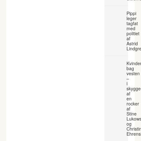
Pippi
leger
tagfat
med
politiet
af
Astrid
Lindgr
Kvinde
bag
vesten
–
i
skygge
af
en
rocker
af
Stine
Lukows
og
Christi
Ehrens