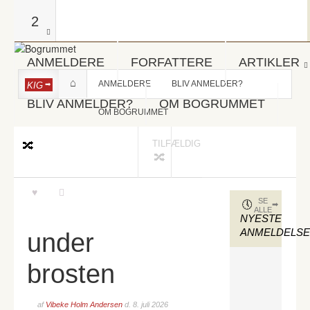
2
ANMELDERE
FORFATTERE
ARTIKLER
ANMELDERE
BLIV ANMELDER?
KIG
BLIV ANMELDER?
OM BOGRUMMET
OM BOGRUMMET
TILFÆLDIG
SE
ALLE
NYESTE
ANMELDELS
under
brosten
af
Vibeke Holm Andersen
d.
8. juli 2026