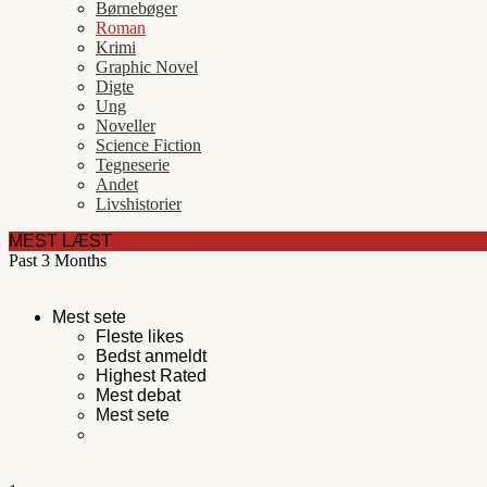
Børnebøger
Roman
Krimi
Graphic Novel
Digte
Ung
Noveller
Science Fiction
Tegneserie
Andet
Livshistorier
MEST LÆST
Past 3 Months
Mest sete
Fleste likes
Bedst anmeldt
Highest Rated
Mest debat
Mest sete