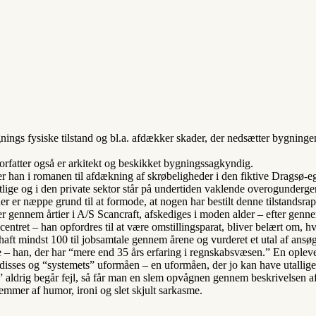
nings fysiske tilstand og bl.a. afdækker skader, der nedsætter bygning
tter også er arkitekt og beskikket bygningssagkyndig.
er han i romanen til afdækning af skrøbeligheder i den fiktive Dragsø-e
entlige og i den private sektor står på undertiden vaklende overogunde
er er næppe grund til at formode, at nogen har bestilt denne tilstandsrap
 gennem årtier i A/S Scancraft, afskediges i moden alder – efter gennem
Jobcentret – han opfordres til at være omstillingsparat, bliver belært o
aft mindst 100 til jobsamtale gennem årene og vurderet et utal af ansøg
re – han, der har “mere end 35 års erfaring i regnskabsvæsen.” En opleve
sses og “systemets” uformåen – en uformåen, der jo kan have utallige 
lige” aldrig begår fejl, så får man en slem opvågnen gennem beskrivelsen
 emmer af humor, ironi og slet skjult sarkasme.