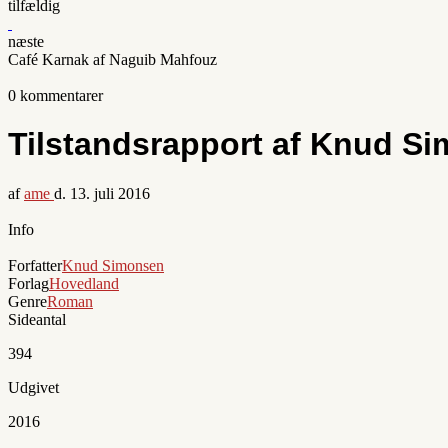
tilfældig
næste
Café Karnak af Naguib Mahfouz
0 kommentarer
Tilstandsrapport af Knud S
af
ame
d.
13. juli 2016
Info
Forfatter
Knud Simonsen
Forlag
Hovedland
Genre
Roman
Sideantal
394
Udgivet
2016