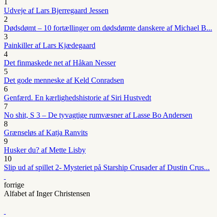
1
Udveje af Lars Bjerregaard Jessen
2
Dødsdømt – 10 fortællinger om dødsdømte danskere af Michael B...
3
Painkiller af Lars Kjædegaard
4
Det finmaskede net af Håkan Nesser
5
Det gode menneske af Keld Conradsen
6
Genfærd. En kærlighedshistorie af Siri Hustvedt
7
No shit, S 3 – De tyvagtige rumvæsner af Lasse Bo Andersen
8
Grænseløs af Katja Ranvits
9
Husker du? af Mette Lisby
10
Slip ud af spillet 2- Mysteriet på Starship Crusader af Dustin Crus...
forrige
Alfabet af Inger Christensen