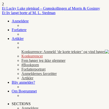
2
Et Lucky Luke pletskud – Grønskollingen af Morris & Gosinny
Et liv langt borte af M. L. Stedman
Anmeldere
Forfattere
Artikler
Konkurrence: Anmeld ‘de korte tekster’ og vind bøger
Konkurrencer
Fem bøger jeg ikke glemmer
#Bookporn
Forfatterportræt
Anmeldernes favoritter
Artikler
Bliv anmelder?
Om Bogrummet
SECTIONS
Anmeldere