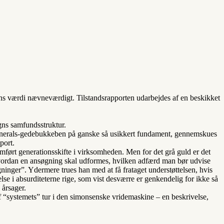
ens værdi nævneværdigt. Tilstandsrapporten udarbejdes af en beskikket
gns samfundsstruktur.
rgenerals-gedebukkeben på ganske så usikkert fundament, gennemskues
port.
ført generationsskifte i virksomheden. Men for det grå guld er det
m, hvordan en ansøgning skal udformes, hvilken adfærd man bør udvise
ninger”. Ydermere trues han med at få frataget understøttelsen, hvis
lse i absurditeterne rige, som vist desværre er genkendelig for ikke så
årsager.
 af “systemets” tur i den simonsenske vridemaskine – en beskrivelse,