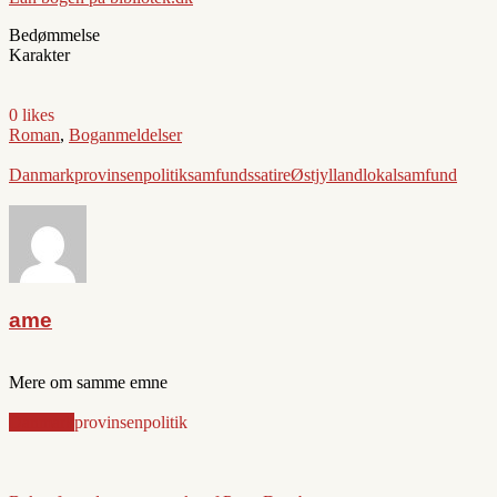
Bedømmelse
Karakter
0 likes
Roman
,
Boganmeldelser
Danmark
provinsen
politik
samfundssatire
Østjylland
lokalsamfund
ame
Mere om samme emne
Danmark
provinsen
politik