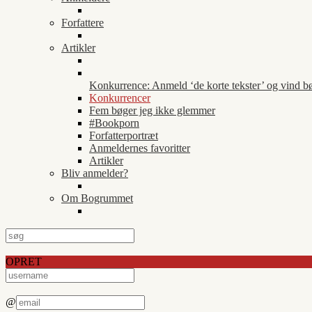
Forfattere
Artikler
Konkurrence: Anmeld ‘de korte tekster’ og vind b
Konkurrencer
Fem bøger jeg ikke glemmer
#Bookporn
Forfatterportræt
Anmeldernes favoritter
Artikler
Bliv anmelder?
Om Bogrummet
OPRET
@