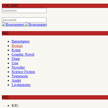
LOG IND
KIG
Børnebøger
Roman
Krimi
Graphic Novel
Digte
Ung
Noveller
Science Fiction
Tegneserie
Andet
Livshistorier
KIG
KIG