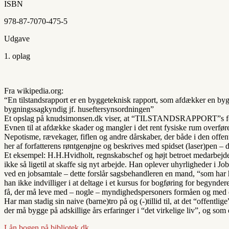
ISBN
978-87-7070-475-5
Udgave
1. oplag
Fra wikipedia.org:
“En tilstandsrapport er en byggeteknisk rapport, som afdækker en byg
bygningssagkyndig jf. huseftersynsordningen”
Et opslag på knudsimonsen.dk viser, at “TILSTANDSRAPPORT”s forfa
Evnen til at afdække skader og mangler i det rent fysiske rum overfør
Nepotisme, rævekager, fiflen og andre dårskaber, der både i den off
her af forfatterens røntgenøjne og beskrives med spidset (laser)pen – d
Et eksempel: H.H.Hvidholt, regnskabschef og højt betroet medarbejder
ikke så ligetil at skaffe sig nyt arbejde. Han oplever uhyrligheder i 
ved en jobsamtale – dette forslår sagsbehandleren en mand, “som har h
han ikke indvilliger i at deltage i et kursus for bogføring for begynde
få, der må leve med – nogle – myndighedspersoners formåen og med di
Har man stadig sin naive (barne)tro på og (-)tillid til, at det “offent
der må bygge på adskillige års erfaringer i “det virkelige liv”, og som
Lån bogen på bibliotek.dk