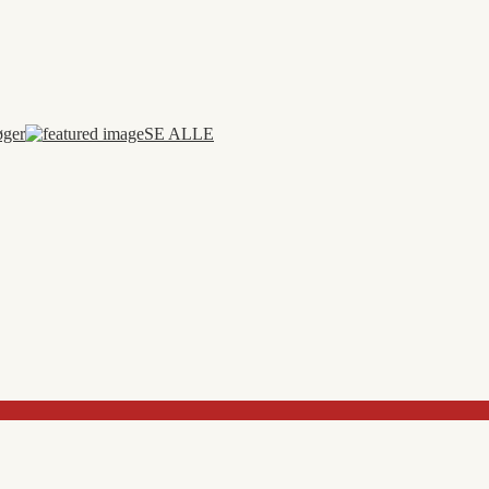
øger
SE ALLE