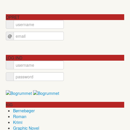
OPRET
@
LOG IND
KIG
Børnebøger
Roman
Krimi
Graphic Novel