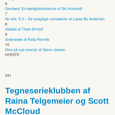
6
Genfærd. En kærlighedshistorie af Siri Hustvedt
7
No shit, S 3 – De tyvagtige rumvæsner af Lasse Bo Andersen
8
Habitat af Theis Ørntoft
9
Grænseløs af Katja Ranvits
10
Dino på nye eventyr af Søren Jessen
NYESTE
341
Tegneserieklubben af
Raina Telgemeier og Scott
McCloud