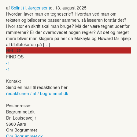
af
Splint (I. Jørgensen)
d. 13. august 2025
Hvordan laver man en tegneserie? Hvordan ved man om
teksten og billederne passer sammen, så læseren forstår det?
Hvor stor en skrift skal man bruge? Må der være tegnet udenfor
rammerne? Er der overhovedet nogen regler? Alt det og meget
mere bliver man klogere på her da Makayla og Howard får hjælp
af bibliotekaren på […]
HELLO!
FIND OS
-1
-1
Kontakt
Send en mail til redaktionen her
redaktionen / at / bogrummet.dk
Postadresse:
Bogrummet.dk
Dr. Louisesvej 1
9600 Aars
Om Bogrummet
Om Bogrummet.dk