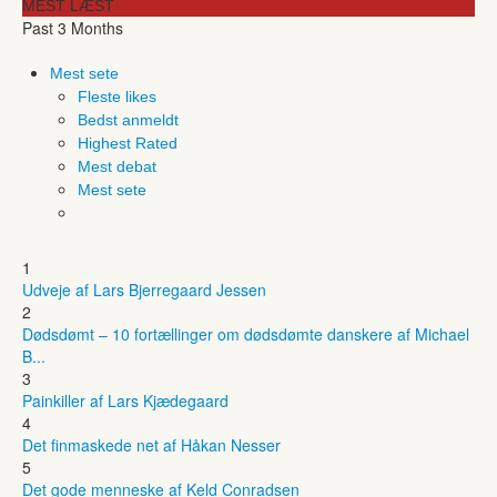
MEST LÆST
Past 3 Months
Mest sete
Fleste likes
Bedst anmeldt
Highest Rated
Mest debat
Mest sete
1
Udveje af Lars Bjerregaard Jessen
2
Dødsdømt – 10 fortællinger om dødsdømte danskere af Michael
B...
3
Painkiller af Lars Kjædegaard
4
Det finmaskede net af Håkan Nesser
5
Det gode menneske af Keld Conradsen