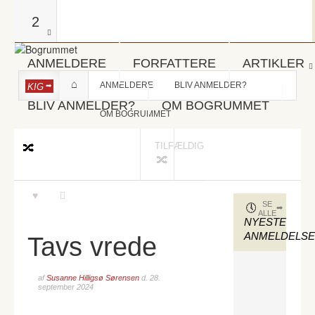
2
ANMELDERE
FORFATTERE
ARTIKLER
ANMELDERE
BLIV ANMELDER?
KIG
BLIV ANMELDER?
OM BOGRUMMET
OM BOGRUMMET
TILFÆLDIG
SE
ALLE
NYESTE
ANMELDELS
Tavs vrede
af
Susanne Hilligsø Sørensen
d.
28.
september 2024