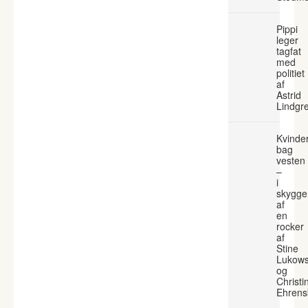
Pippi
leger
tagfat
med
politiet
af
Astrid
Lindgr
Kvinde
bag
vesten
–
i
skygge
af
en
rocker
af
Stine
Lukows
og
Christi
Ehrens