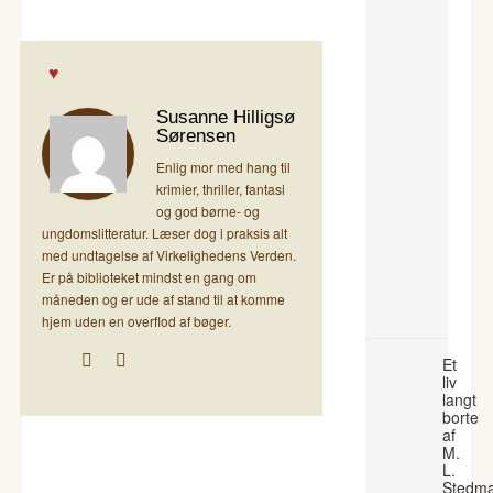
Susanne Hilligsø
Sørensen
Enlig mor med hang til
krimier, thriller, fantasi
og god børne- og
ungdomslitteratur. Læser dog i praksis alt
med undtagelse af Virkelighedens Verden.
Er på biblioteket mindst en gang om
måneden og er ude af stand til at komme
hjem uden en overflod af bøger.
Et
liv
langt
borte
af
M.
L.
Stedm