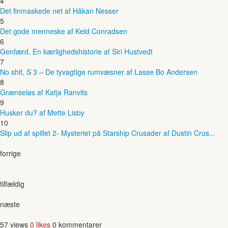
4
Det finmaskede net af Håkan Nesser
5
Det gode menneske af Keld Conradsen
6
Genfærd. En kærlighedshistorie af Siri Hustvedt
7
No shit, S 3 – De tyvagtige rumvæsner af Lasse Bo Andersen
8
Grænseløs af Katja Ranvits
9
Husker du? af Mette Lisby
10
Slip ud af spillet 2- Mysteriet på Starship Crusader af Dustin Crus...
forrige
tilfældig
næste
57 views
0 likes
0 kommentarer