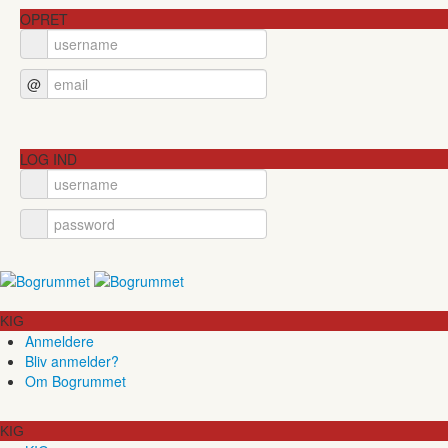
OPRET
@
LOG IND
KIG
Anmeldere
Bliv anmelder?
Om Bogrummet
KIG