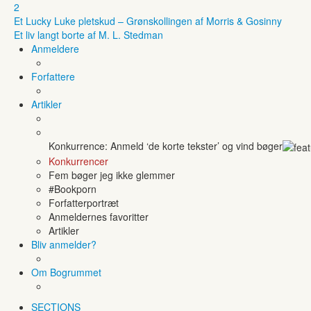
2
Et Lucky Luke pletskud – Grønskollingen af Morris & Gosinny
Et liv langt borte af M. L. Stedman
Anmeldere
Forfattere
Artikler
Konkurrence: Anmeld ‘de korte tekster’ og vind bøger
Konkurrencer
Fem bøger jeg ikke glemmer
#Bookporn
Forfatterportræt
Anmeldernes favoritter
Artikler
Bliv anmelder?
Om Bogrummet
SECTIONS