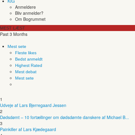
KIG
Anmeldere
Bliv anmelder?
Om Bogrummet
MEST LÆST
Past 3 Months
Mest sete
Fleste likes
Bedst anmeldt
Highest Rated
Mest debat
Mest sete
1
Udveje af Lars Bjerregaard Jessen
2
Dødsdømt – 10 fortællinger om dødsdømte danskere af Michael B...
3
Painkiller af Lars Kjædegaard