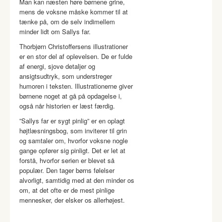
Man kan næsten høre børnene grine,
mens de voksne måske kommer til at
tænke på, om de selv indimellem
minder lidt om Sallys far.
Thorbjørn Christoffersens illustrationer
er en stor del af oplevelsen. De er fulde
af energi, sjove detaljer og
ansigtsudtryk, som understreger
humoren i teksten. Illustrationerne giver
børnene noget at gå på opdagelse i,
også når historien er læst færdig.
”Sallys far er sygt pinlig” er en oplagt
højtlæsningsbog, som inviterer til grin
og samtaler om, hvorfor voksne nogle
gange opfører sig pinligt. Det er let at
forstå, hvorfor serien er blevet så
populær. Den tager børns følelser
alvorligt, samtidig med at den minder os
om, at det ofte er de mest pinlige
mennesker, der elsker os allerhøjest.