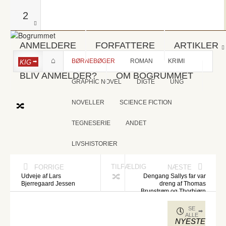
2
ANMELDERE
FORFATTERE
ARTIKLER
BØRNEBØGER
ROMAN
KRIMI
KIG
BLIV ANMELDER?
OM BOGRUMMET
GRAPHIC NOVEL
DIGTE
UNG
NOVELLER
SCIENCE FICTION
TEGNESERIE
ANDET
LIVSHISTORIER
TILFÆLDIG
FORRIGE
NÆSTE
Udveje af Lars
Dengang Sallys far var
Bjerregaard Jessen
dreng af Thomas
Brunstrøm og Thorbjørn
Christoffersen
SE
ALLE
NYESTE