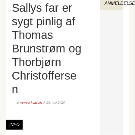
ANMELDELS
Sallys far er
sygt pinlig af
Thomas
Brunstrøm og
Thorbjørn
Christofferse
n
af
newyorkcitygirl
d.
28. juni 2026
INFO