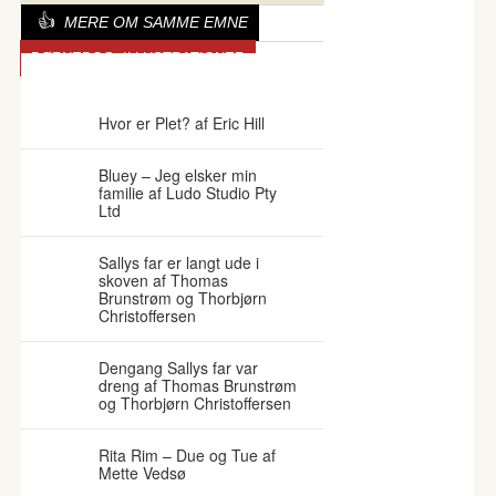
MERE OM SAMME EMNE
BØRNEBOG. ILLUSTRATIONER
SALLYS FAR
Hvor er Plet? af Eric Hill
Bluey – Jeg elsker min
familie af Ludo Studio Pty
Ltd
Sallys far er langt ude i
skoven af Thomas
Brunstrøm og Thorbjørn
Christoffersen
Dengang Sallys far var
dreng af Thomas Brunstrøm
og Thorbjørn Christoffersen
Rita Rim – Due og Tue af
Mette Vedsø