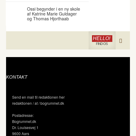
Ossi begynder i en ny skole
af Katrine Marie Guldager
og Thomas Hjorthaab
HELLO!
FIND OS
KONTAKT
Send en mail til redaktionen her
redaktionen / at / bogrummet.dk
Postadresse:
Bogrummet.dk
Dr. Louisesvej 1
9600 Aars