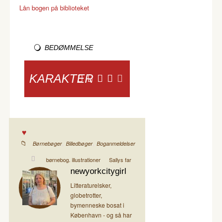
Lån bogen på biblioteket
BEDØMMELSE
KARAKTER
,
,
Børnebøger
Billedbøger
Boganmeldelser
børnebog. illustrationer
Sallys far
newyorkcitygirl
Litteraturelsker,
globetrotter,
bymenneske bosat i
København - og så har