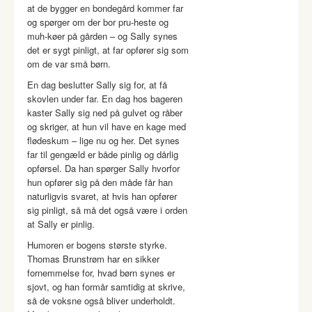
at de bygger en bondegård kommer far
og spørger om der bor pru-heste og
muh-køer på gården – og Sally synes
det er sygt pinligt, at far opfører sig som
om de var små børn.
En dag beslutter Sally sig for, at få
skovlen under far. En dag hos bageren
kaster Sally sig ned på gulvet og råber
og skriger, at hun vil have en kage med
flødeskum – lige nu og her. Det synes
far til gengæld er både pinlig og dårlig
opførsel. Da han spørger Sally hvorfor
hun opfører sig på den måde får han
naturligvis svaret, at hvis han opfører
sig pinligt, så må det også være i orden
at Sally er pinlig.
Humoren er bogens største styrke.
Thomas Brunstrøm har en sikker
fornemmelse for, hvad børn synes er
sjovt, og han formår samtidig at skrive,
så de voksne også bliver underholdt.