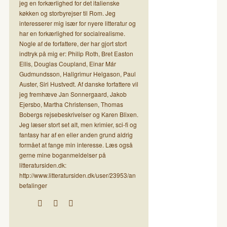
jeg en forkærlighed for det italienske
køkken og storbyrejser til Rom. Jeg
interesserer mig især for nyere litteratur og
har en forkærlighed for socialrealisme.
Nogle af de forfattere, der har gjort stort
indtryk på mig er: Philip Roth, Bret Easton
Ellis, Douglas Coupland, Einar Már
Gudmundsson, Hallgrimur Helgason, Paul
Auster, Siri Hustvedt. Af danske forfattere vil
jeg fremhæve Jan Sonnergaard, Jakob
Ejersbo, Martha Christensen, Thomas
Bobergs rejsebeskrivelser og Karen Blixen.
Jeg læser stort set alt, men krimier, sci-fi og
fantasy har af en eller anden grund aldrig
formået at fange min interesse. Læs også
gerne mine boganmeldelser på
litteratursiden.dk:
http://www.litteratursiden.dk/user/23953/an
befalinger