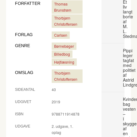
Et
FORFATTER
Thomas
liv
Brunstrøm
langt
borte
Thorbjørn
af
Christoffersen
M.
L.
FORLAG
Carlsen
Stedm
GENRE
Børnebøger
Pippi
Billedbog
leger
tagfat
Højtlæsning
med
politiet
OMSLAG
Thorbjørn
af
Christoffersen
Astrid
Lindgr
40
SIDEANTAL
Kvinde
2019
UDGIVET
bag
vesten
–
9788711914878
ISBN
i
skygge
2. udgave, 1.
UDGAVE
af
oplag
en