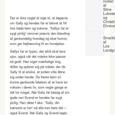
rocker
af
Stine
Lukows
og
Der er ikke noget at sige til, at bøgerne
Christi
om Sally og hendes far er blevet et hit
Ehrens
hos både børn og voksne. ”Sallys far er
sygt pinlig” rammer præcis den blanding
Smørkl
af genkendelig hverdag og skør humor,
af
som gør højtlæsning til en fornøjelse.
Lea
Landgr
Sallys far er typen, der altid skal lave
sjov, også når det måske ikke passer
så godt. Han siger mærkelige ting,
driller og opfører sig på måder, der får
Sally til at ønske, at jorden ville åbne
sig under hende. De fleste børn vil
kunne genkende følelsen af at have en
voksen i deres liv, som nogle gange er
lidt for meget. Når Sally får besøg af sin
gode ven Svend er hendes far sygt
pinlig. Han råber f.eks. ”Sally, din
kæreste er her” så alle kan høre det –
også Svend. Når Sally og Svend leger,