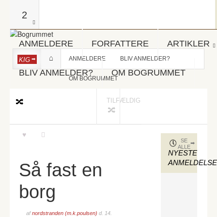
2
ANMELDERE
FORFATTERE
ARTIKLER
ANMELDERE
BLIV ANMELDER?
KIG
BLIV ANMELDER?
OM BOGRUMMET
OM BOGRUMMET
TILFÆLDIG
SE
ALLE
NYESTE
ANMELDELS
Så fast en
borg
af
nordstranden (m.k.poulsen)
d.
14.