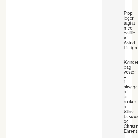
Pippi
leger
tagfat
med
politiet
af
Astrid
Lindgr
Kvinde
bag
vesten
–
i
skygge
af
en
rocker
af
Stine
Lukows
og
Christi
Ehrens