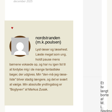
december 2025
nordstranden
(m.k.poulsen)
Lyst-læser og læsehest.
Læste meget som ung,
holdt pause mens
børnene voksede op, og har nu igen tid til
at fordybe mig i de mange fantastiske
bøger, der udgives. Min "den-må-jeg-læse-
liste" bliver stadig længere, og det er svært
Et
at vælge. Min absolutte yndlingsbog er
liv
"Bogtyven" af Markus Zusak.
langt
borte
af
M.
L.
Stedm